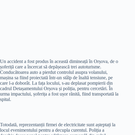
Un accident a fost produs în această dimineață în Orșova, de o
șoferiță care a încercat să depășească trei autoturisme.
Conducătoarea auto a pierdut controlul asupra volanului,
mașina sa fiind proiectată într-un stâlp de înaltă tensiune, pe
care l-a doborât. La fața locului, s-au deplasat pompierii din
cadrul Detașamentului Orșova și poliția, pentru cercetări. În
urma impactului, șoferița a fost ușor rănită, fiind transportată la
spital.
Totodată, reprezentanții firmei de electricitate sunt așteptați la
locul evenimentului pentru a decupla curentul. Poliția a