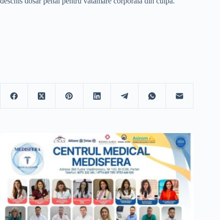
deschis dosar penal pentru vătămare corporală din culpă.