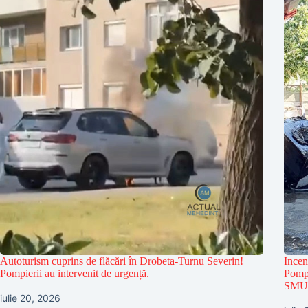
Autoturism cuprins de flăcări în Drobeta-Turnu Severin!
Incen
Pompierii au intervenit de urgență.
Pompi
SMU
iulie 20, 2026