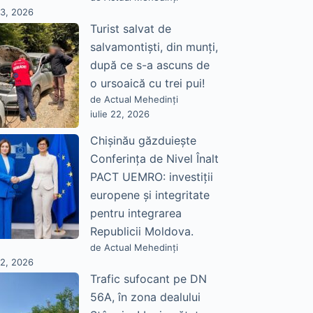
23, 2026
Turist salvat de
salvamontiști, din munți,
după ce s-a ascuns de
o ursoaică cu trei pui!
de Actual Mehedinți
iulie 22, 2026
Chișinău găzduiește
Conferința de Nivel Înalt
PACT UEMRO: investiții
europene și integritate
pentru integrarea
Republicii Moldova.
de Actual Mehedinți
22, 2026
Trafic sufocant pe DN
56A, în zona dealului