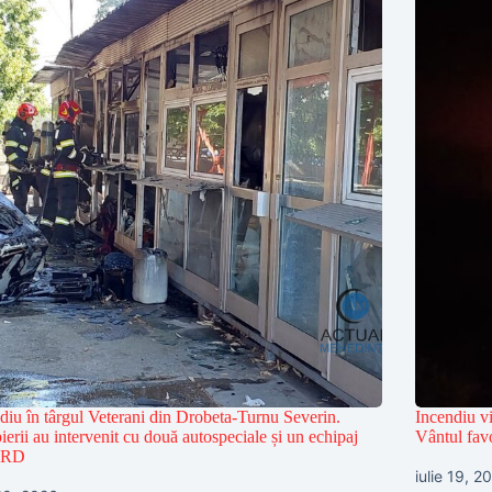
diu în târgul Veterani din Drobeta-Turnu Severin.
Incendiu vi
erii au intervenit cu două autospeciale și un echipaj
Vântul favo
RD
iulie 19, 2