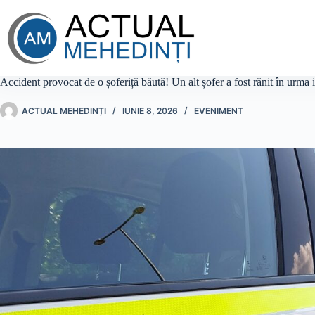
Sari
la
conținut
Accident provocat de o șoferiță băută! Un alt șofer a fost rănit în urma 
ACTUAL MEHEDINȚI
IUNIE 8, 2026
EVENIMENT