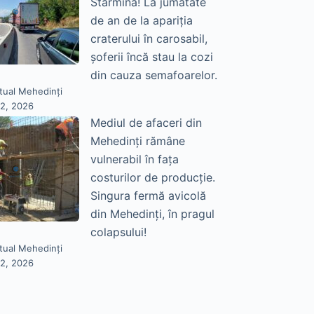
Stârmina! La jumătate
de an de la apariția
craterului în carosabil,
șoferii încă stau la cozi
din cauza semafoarelor.
tual Mehedinți
22, 2026
Mediul de afaceri din
Mehedinți rămâne
vulnerabil în fața
costurilor de producție.
Singura fermă avicolă
din Mehedinți, în pragul
colapsului!
tual Mehedinți
22, 2026