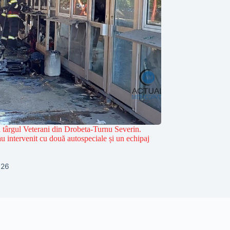
n târgul Veterani din Drobeta-Turnu Severin.
u intervenit cu două autospeciale și un echipaj
026