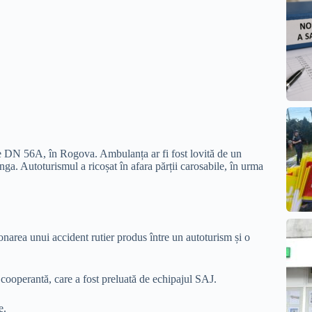
e DN 56A, în Rogova. Ambulanța ar fi fost lovită de un
tânga. Autoturismul a ricoșat în afara părții carosabile, în urma
onarea unui accident rutier produs între un autoturism și o
 cooperantă, care a fost preluată de echipajul SAJ.
e.