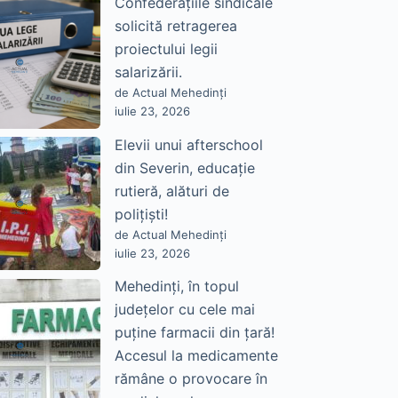
Confederațiile sindicale
solicită retragerea
proiectului legii
salarizării.
de Actual Mehedinți
iulie 23, 2026
Elevii unui afterschool
din Severin, educație
rutieră, alături de
polițiști!
de Actual Mehedinți
iulie 23, 2026
Mehedinți, în topul
județelor cu cele mai
puține farmacii din țară!
Accesul la medicamente
rămâne o provocare în