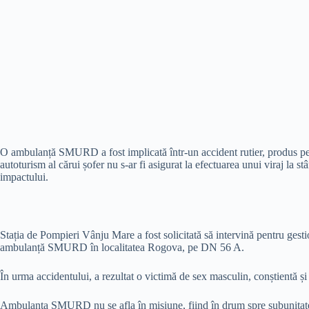
O ambulanță SMURD a fost implicată într-un accident rutier, produs p
autoturism al cărui șofer nu s-ar fi asigurat la efectuarea unui viraj la s
impactului.
Stația de Pompieri Vânju Mare a fost solicitată să intervină pentru gesti
ambulanță SMURD în localitatea Rogova, pe DN 56 A.
În urma accidentului, a rezultat o victimă de sex masculin, conștientă și
Ambulanța SMURD nu se afla în misiune, fiind în drum spre subunitat