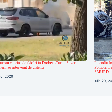
urism cuprins de flăcări în Drobeta-Turnu Severin!
Incendiu î
erii au intervenit de urgență.
Pompierii a
SMURD
 20, 2026
iulie 20, 2