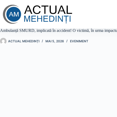
Sari
la
conținut
Ambulanță SMURD, implicată în accident! O victimă, în urma impactu
ACTUAL MEHEDINȚI
MAI 5, 2026
EVENIMENT