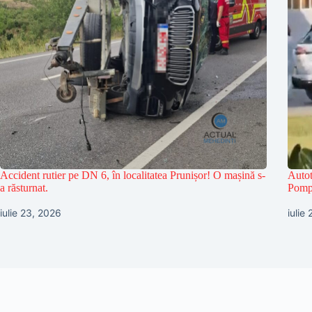
Accident rutier pe DN 6, în localitatea Prunișor! O mașină s-
Autot
a răsturnat.
Pompi
iulie 23, 2026
iulie