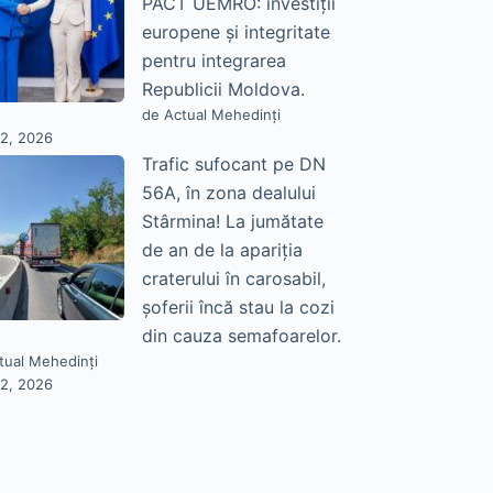
PACT UEMRO: investiții
europene și integritate
pentru integrarea
Republicii Moldova.
de Actual Mehedinți
22, 2026
Trafic sufocant pe DN
56A, în zona dealului
Stârmina! La jumătate
de an de la apariția
craterului în carosabil,
șoferii încă stau la cozi
din cauza semafoarelor.
tual Mehedinți
22, 2026