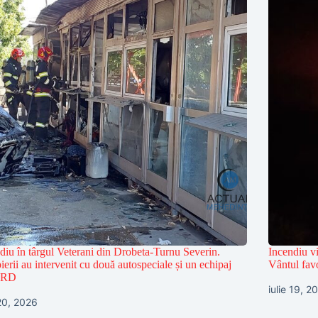
diu în târgul Veterani din Drobeta-Turnu Severin.
Incendiu vi
erii au intervenit cu două autospeciale și un echipaj
Vântul favo
RD
iulie 19, 2
 20, 2026