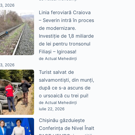
23, 2026
Linia feroviară Craiova
– Severin intră în proces
de modernizare.
Investiție de 1,8 miliarde
de lei pentru tronsonul
Filiași – Igiroasa!
de Actual Mehedinți
23, 2026
Turist salvat de
salvamontiști, din munți,
după ce s-a ascuns de
o ursoaică cu trei pui!
de Actual Mehedinți
iulie 22, 2026
Chișinău găzduiește
Conferința de Nivel Înalt