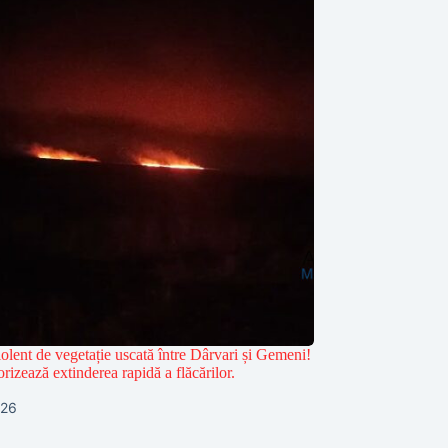
olent de vegetație uscată între Dârvari și Gemeni!
rizează extinderea rapidă a flăcărilor.
026