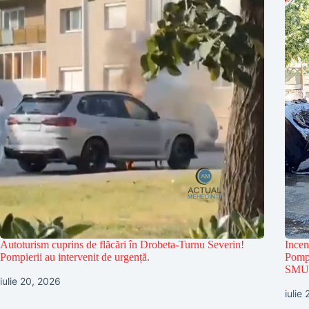
Autoturism cuprins de flăcări în Drobeta-Turnu Severin!
Incen
Pompierii au intervenit de urgență.
Pompi
SMU
iulie 20, 2026
iulie