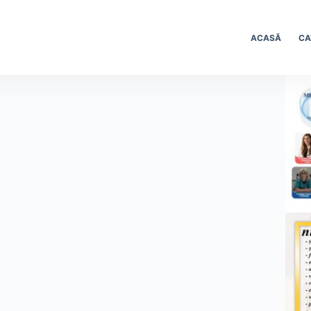
ACASĂ
CA