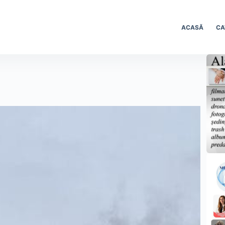
ACASĂ
CA