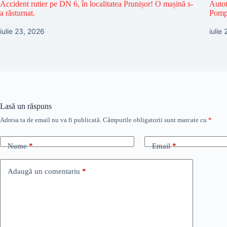
Accident rutier pe DN 6, în localitatea Prunișor! O mașină s-
Autot
a răsturnat.
Pompi
iulie 23, 2026
iulie
Lasă un răspuns
Adresa ta de email nu va fi publicată.
Câmpurile obligatorii sunt marcate cu
*
Nume
*
Email
*
Adaugă un comentariu
*