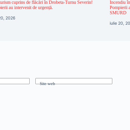
urism cuprins de flăcări în Drobeta-Turnu Severin!
Incendiu î
erii au intervenit de urgență.
Pompierii a
SMURD
 20, 2026
iulie 20, 2
Site web