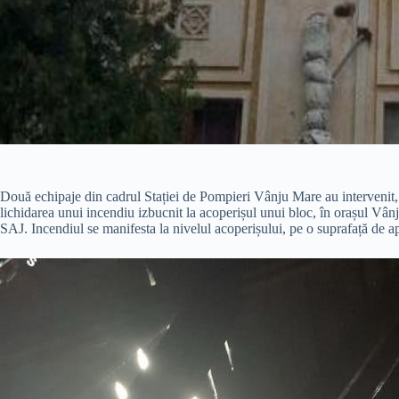
Două echipaje din cadrul Stației de Pompieri Vânju Mare au intervenit,
lichidarea unui incendiu izbucnit la acoperișul unui bloc, în orașul Vân
SAJ. Incendiul se manifesta la nivelul acoperișului, pe o suprafață de 