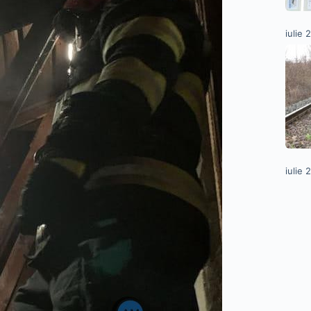
iulie 
iulie 