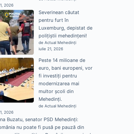
21, 2026
Severinean căutat
pentru furt în
Luxemburg, depistat de
polițiștii mehedințeni!
de Actual Mehedinți
iulie 21, 2026
Peste 14 milioane de
euro, bani europeni, vor
fi investiți pentru
modernizarea mai
multor școli din
Mehedinți.
de Actual Mehedinți
21, 2026
na Buzatu, senator PSD Mehedinți:
omânia nu poate fi pusă pe pauză din