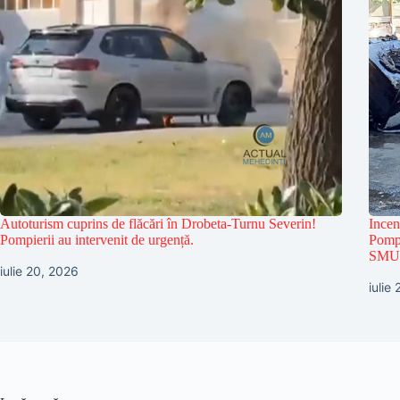
Autoturism cuprins de flăcări în Drobeta-Turnu Severin!
Incen
Pompierii au intervenit de urgență.
Pompi
SMU
iulie 20, 2026
iulie