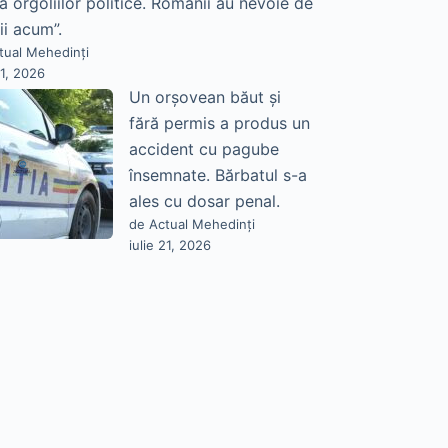
a orgoliilor politice. Românii au nevoie de
ii acum”.
tual Mehedinți
21, 2026
Un orșovean băut și
fără permis a produs un
accident cu pagube
însemnate. Bărbatul s-a
ales cu dosar penal.
de Actual Mehedinți
iulie 21, 2026