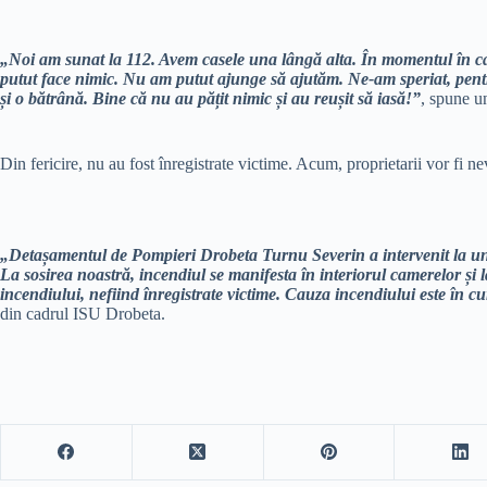
„Noi am sunat la 112. Avem casele una lângă alta. În momentul în ca
putut face nimic. Nu am putut ajunge să ajutăm. Ne-am speriat, pent
și o bătrână. Bine că nu au pățit nimic și au reușit să iasă!”
, spune un
Din fericire, nu au fost înregistrate victime. Acum, proprietarii vor fi nev
„Detașamentul de Pompieri Drobeta Turnu Severin a intervenit la un i
La sosirea noastră, incendiul se manifesta în interiorul camerelor și l
incendiului, nefiind înregistrate victime. Cauza incendiului este în cur
din cadrul ISU Drobeta.