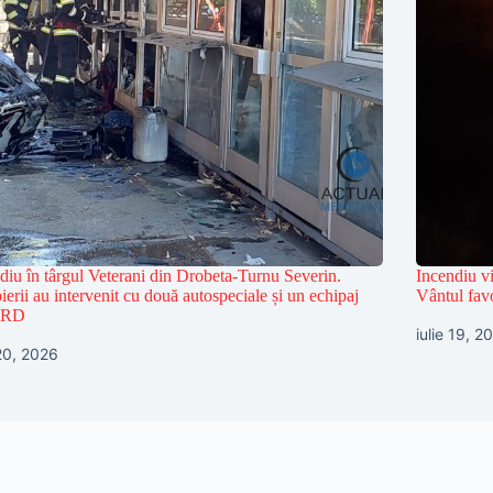
diu în târgul Veterani din Drobeta-Turnu Severin.
Incendiu vi
erii au intervenit cu două autospeciale și un echipaj
Vântul favo
RD
iulie 19, 2
 20, 2026