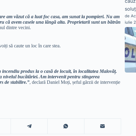
cauz
soluț
de Ac
re am văzut că a luat foc casa, am sunat la pompieri. Nu am
ru că avem casele una lângă alta. Proprietarii sunt un bătrân
iulie 
ul dintre vecini.
oiți să caute un loc în care stea.
ncendiu produs la o casă de locuit, în localitatea Malovăț.
a nivelul bucătăriei. Am intervenit pentru stingerea
s de stabilire.”
, declară Daniel Moți, șeful gărzii de intervenție