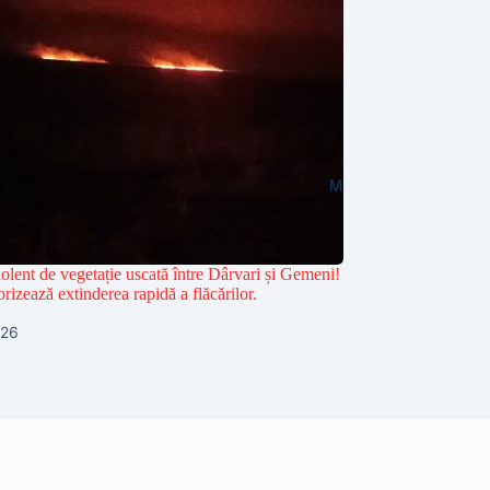
olent de vegetație uscată între Dârvari și Gemeni!
rizează extinderea rapidă a flăcărilor.
026