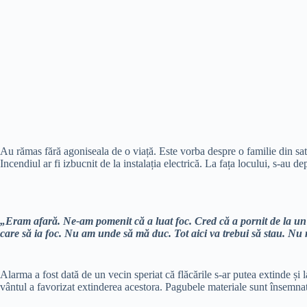
Au rămas fără agoniseala de o viață. Este vorba despre o familie din sat
Incendiul ar fi izbucnit de la instalația electrică. La fața locului, s-au
„Eram afară. Ne-am pomenit că a luat foc. Cred că a pornit de la un s
care să ia foc. Nu am unde să mă duc. Tot aici va trebui să stau. N
Alarma a fost dată de un vecin speriat că flăcările s-ar putea extinde și l
vântul a favorizat extinderea acestora. Pagubele materiale sunt însemna