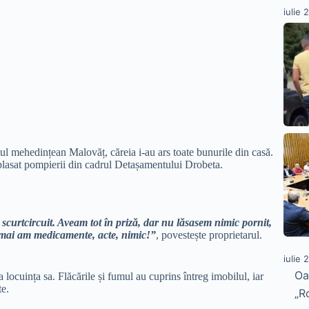
iulie 
ul mehedințean Malovăț, căreia i-au ars toate bunurile din casă.
 deplasat pompierii din cadrul Detașamentului Drobeta.
curtcircuit. Aveam tot în priză, dar nu lăsasem nimic pornit,
u mai am medicamente, acte, nimic!”
, povestește proprietarul.
iulie 
Oa
a locuința sa. Flăcările și fumul au cuprins întreg imobilul, iar
te.
„R