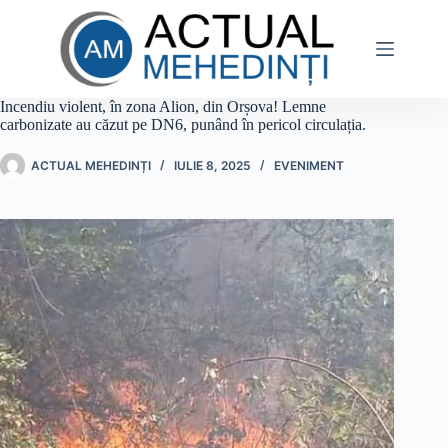
Sari
la
conținut
Incendiu violent, în zona Alion, din Orșova! Lemne
carbonizate au căzut pe DN6, punând în pericol circulația.
ACTUAL MEHEDINȚI
IULIE 8, 2025
EVENIMENT