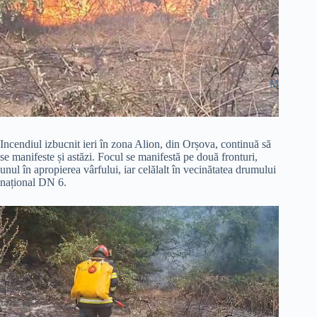
Incendiul izbucnit ieri în zona Alion, din Orșova, continuă să
se manifeste și astăzi. Focul se manifestă pe două fronturi,
unul în apropierea vârfului, iar celălalt în vecinătatea drumului
național DN 6.