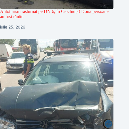
Autoturism răsturnat pe DN 6, în Ciochiuța! Două persoane
au fost rănite.
iulie 25, 2026