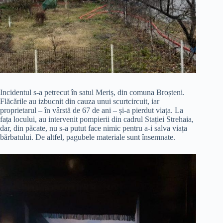
Incidentul s-a petrecut în satul Meriș, din comuna Broșteni.
Flăcările au izbucnit din cauza unui scurtcircuit, iar
proprietarul – în vârstă de 67 de ani – și-a pierdut viața. La
fața locului, au intervenit pompierii din cadrul Stației Strehaia,
dar, din păcate, nu s-a putut face nimic pentru a-i salva viața
bărbatului. De altfel, pagubele materiale sunt însemnate.