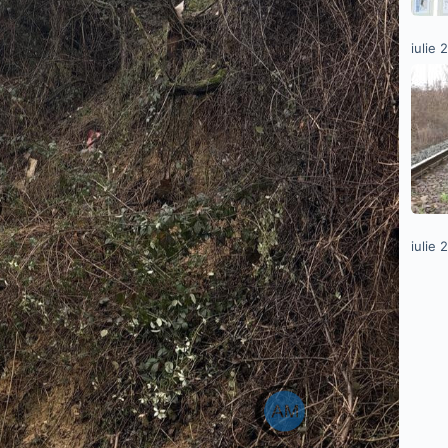
iulie 
iulie 