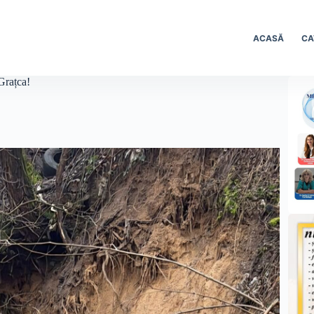
ACASĂ
CA
Grațca!