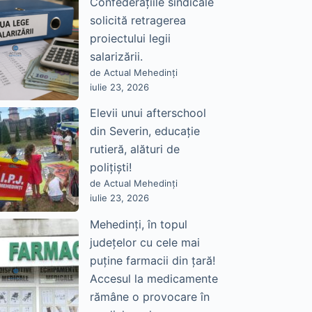
Confederațiile sindicale
solicită retragerea
proiectului legii
salarizării.
de Actual Mehedinți
iulie 23, 2026
Elevii unui afterschool
din Severin, educație
rutieră, alături de
polițiști!
de Actual Mehedinți
iulie 23, 2026
Mehedinți, în topul
județelor cu cele mai
puține farmacii din țară!
Accesul la medicamente
rămâne o provocare în