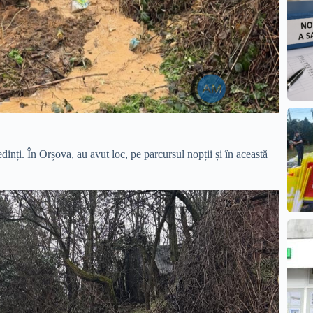
inți. În Orșova, au avut loc, pe parcursul nopții și în această