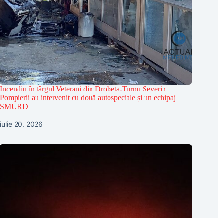
Incendiu în târgul Veterani din Drobeta-Turnu Severin.
Pompierii au intervenit cu două autospeciale și un echipaj
SMURD
iulie 20, 2026