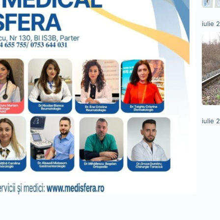
iulie 
iulie 