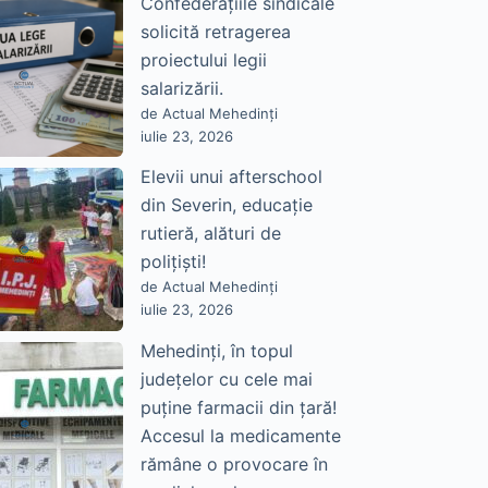
Confederațiile sindicale
solicită retragerea
proiectului legii
salarizării.
de Actual Mehedinți
iulie 23, 2026
Elevii unui afterschool
din Severin, educație
rutieră, alături de
polițiști!
de Actual Mehedinți
iulie 23, 2026
Mehedinți, în topul
județelor cu cele mai
puține farmacii din țară!
Accesul la medicamente
rămâne o provocare în