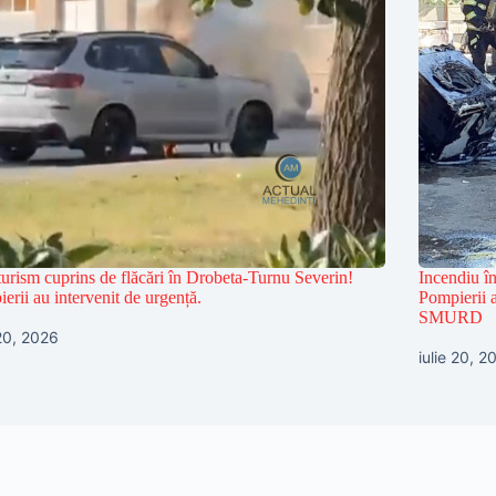
urism cuprins de flăcări în Drobeta-Turnu Severin!
Incendiu î
erii au intervenit de urgență.
Pompierii a
SMURD
 20, 2026
iulie 20, 2