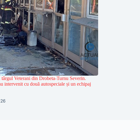
n târgul Veterani din Drobeta-Turnu Severin.
u intervenit cu două autospeciale și un echipaj
026