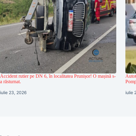
Accident rutier pe DN 6, în localitatea Prunișor! O mașină s-
Autot
a răsturnat.
Pompi
iulie 23, 2026
iulie