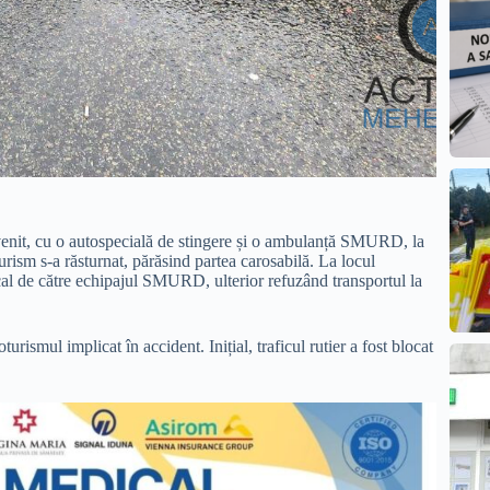
enit, cu o autospecială de stingere și o ambulanță SMURD, la
ism s-a răsturnat, părăsind partea carosabilă. La locul
cal de către echipajul SMURD, ulterior refuzând transportul la
urismul implicat în accident. Inițial, traficul rutier a fost blocat