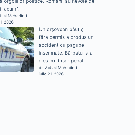
a orgoliilor politice. Românii au nevoie de
ii acum”.
tual Mehedinți
21, 2026
Un orșovean băut și
fără permis a produs un
accident cu pagube
însemnate. Bărbatul s-a
ales cu dosar penal.
de Actual Mehedinți
iulie 21, 2026