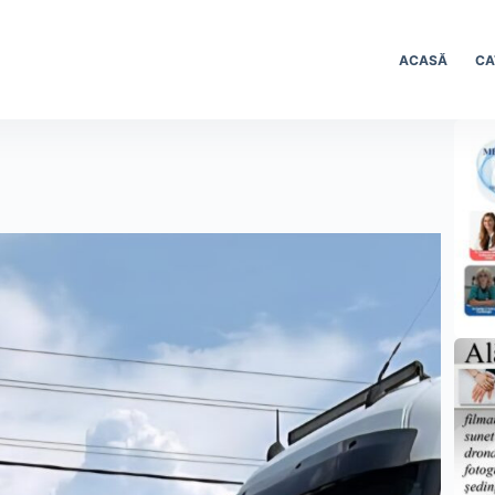
ACASĂ
CA