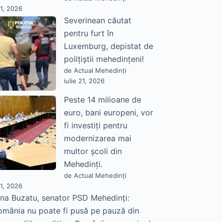
21, 2026
Severinean căutat
pentru furt în
Luxemburg, depistat de
polițiștii mehedințeni!
de Actual Mehedinți
iulie 21, 2026
Peste 14 milioane de
euro, bani europeni, vor
fi investiți pentru
modernizarea mai
multor școli din
Mehedinți.
de Actual Mehedinți
21, 2026
na Buzatu, senator PSD Mehedinți:
omânia nu poate fi pusă pe pauză din