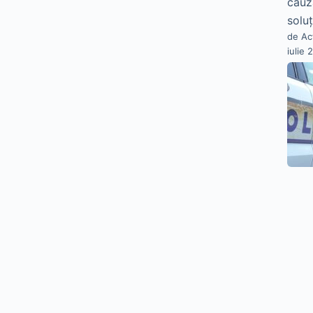
cauz
soluț
de Ac
iulie 