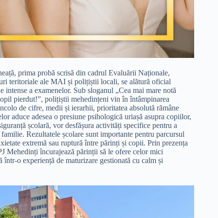
ineață, prima probă scrisă din cadrul Evaluării Naționale,
teritoriale ale MAI și polițiștii locali, se alătură oficial
oade intense a examenelor. Sub sloganul „Cea mai mare notă
opil pierdut!”, polițiștii mehedințeni vin în întâmpinarea
ncolo de cifre, medii și ierarhii, prioritatea absolută rămâne
nelor aduce adesea o presiune psihologică uriașă asupra copiilor,
siguranță școlară, vor desfășura activități specifice pentru a
 familie. Rezultatele școlare sunt importante pentru parcursul
ietate extremă sau ruptură între părinți și copii. Prin prezența
J Mehedinți încurajează părinții să le ofere celor mici
ă într-o experiență de maturizare gestionată cu calm și