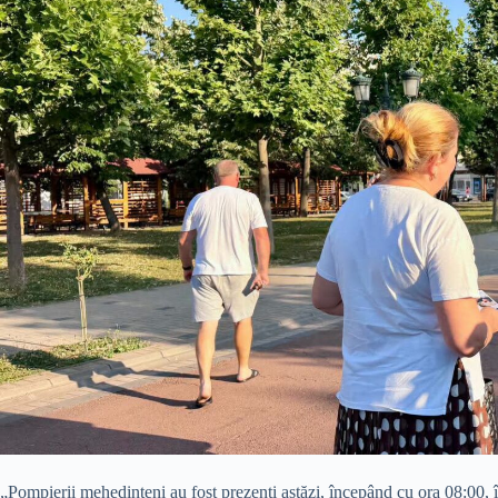
„Pompierii mehedințeni au fost prezenți astăzi, începând cu ora 08:00, î