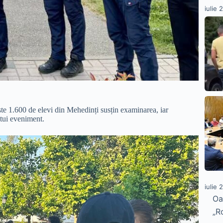
iulie 
este 1.600 de elevi din Mehedinți susțin examinarea, iar
stui eveniment.
iulie 
Oa
„R