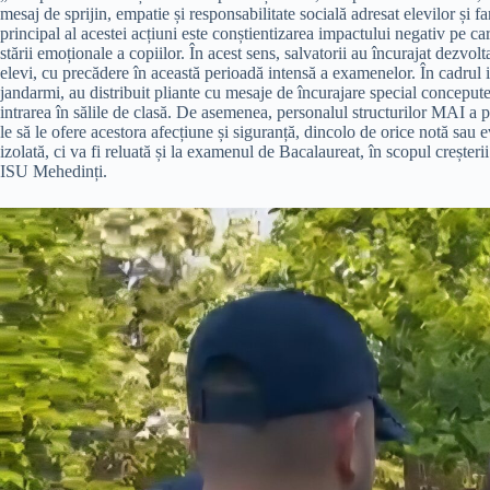
mesaj de sprijin, empatie și responsabilitate socială adresat elevilor și f
principal al acestei acțiuni este conștientizarea impactului negativ pe ca
stării emoționale a copiilor. În acest sens, salvatorii au încurajat dezvolt
elevi, cu precădere în această perioadă intensă a examenelor. În cadrul int
jandarmi, au distribuit pliante cu mesaje de încurajare special concepute
intrarea în sălile de clasă. De asemenea, personalul structurilor MAI a pu
le să le ofere acestora afecțiune și siguranță, dincolo de orice notă sau
izolată, ci va fi reluată și la examenul de Bacalaureat, în scopul creșteri
ISU Mehedinți.