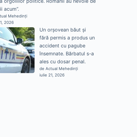
a orgoliilor politice. Românii au nevoie de
ii acum”.
tual Mehedinți
21, 2026
Un orșovean băut și
fără permis a produs un
accident cu pagube
însemnate. Bărbatul s-a
ales cu dosar penal.
de Actual Mehedinți
iulie 21, 2026