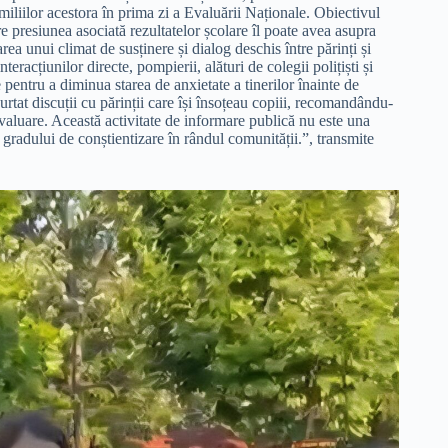
amiliilor acestora în prima zi a Evaluării Naționale. Obiectivul
re presiunea asociată rezultatelor școlare îl poate avea asupra
area unui climat de susținere și dialog deschis între părinți și
eracțiunilor directe, pompierii, alături de colegii polițiști și
 pentru a diminua starea de anxietate a tinerilor înainte de
rtat discuții cu părinții care își însoțeau copiii, recomandându-
 evaluare. Această activitate de informare publică nu este una
i gradului de conștientizare în rândul comunității.”, transmite