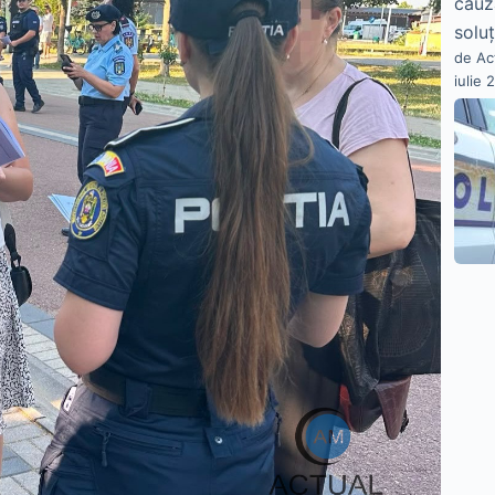
cauz
soluț
de Ac
iulie 