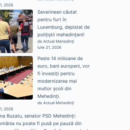
21, 2026
Severinean căutat
pentru furt în
Luxemburg, depistat de
polițiștii mehedințeni!
de Actual Mehedinți
iulie 21, 2026
Peste 14 milioane de
euro, bani europeni, vor
fi investiți pentru
modernizarea mai
multor școli din
Mehedinți.
de Actual Mehedinți
21, 2026
na Buzatu, senator PSD Mehedinți:
omânia nu poate fi pusă pe pauză din