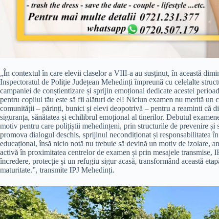
„În contextul în care elevii claselor a VIII-a au susținut, în această dim
Inspectoratul de Poliție Județean Mehedinți împreună cu celelalte structuri 
campaniei de conștientizare și sprijin emoțional dedicate acestei peri
pentru copilul tău este să fii alături de el! Niciun examen nu merită un c
comunității – părinți, bunici și elevi deopotrivă – pentru a reaminti că di
siguranța, sănătatea și echilibrul emoțional al tinerilor. Debutul exame
motiv pentru care polițiștii mehedințeni, prin structurile de prevenire și 
promova dialogul deschis, sprijinul necondiționat și responsabilitatea în
educațional, însă nicio notă nu trebuie să devină un motiv de izolare, anx
activă în proximitatea centrelor de examen și prin mesajele transmise, IP
încredere, protecție și un refugiu sigur acasă, transformând această etap
maturitate.”, transmite IPJ Mehedinți.