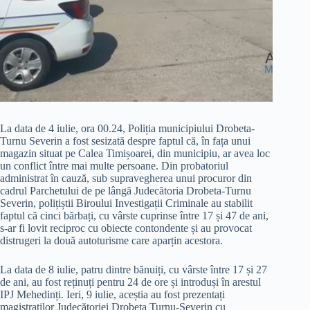
La data de 4 iulie, ora 00.24, Poliția municipiului Drobeta-
Turnu Severin a fost sesizată despre faptul că, în fața unui
magazin situat pe Calea Timișoarei, din municipiu, ar avea loc
un conflict între mai multe persoane. Din probatoriul
administrat în cauză, sub supravegherea unui procuror din
cadrul Parchetului de pe lângă Judecătoria Drobeta-Turnu
Severin, polițiștii Biroului Investigații Criminale au stabilit
faptul că cinci bărbați, cu vârste cuprinse între 17 și 47 de ani,
s-ar fi lovit reciproc cu obiecte contondente și au provocat
distrugeri la două autoturisme care aparțin acestora.
La data de 8 iulie, patru dintre bănuiți, cu vârste între 17 și 27
de ani, au fost reținuți pentru 24 de ore și introduși în arestul
IPJ Mehedinți. Ieri, 9 iulie, aceștia au fost prezentați
magistraților Judecătoriei Drobeta Turnu-Severin cu