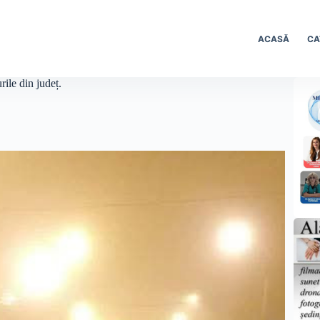
ACASĂ
CA
rile din județ.