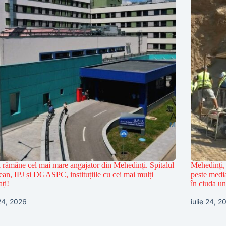
l rămâne cel mai mare angajator din Mehedinți. Spitalul
Mehedinți, 
ean, IPJ și DGASPC, instituțiile cu cei mai mulți
peste media
ați!
în ciuda unu
 24, 2026
iulie 24, 2