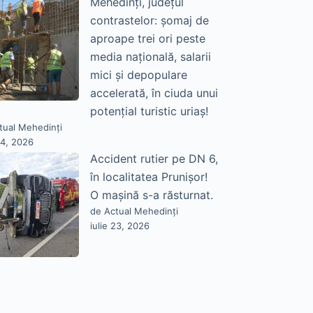
Mehedinți, județul
contrastelor: șomaj de
aproape trei ori peste
media națională, salarii
mici și depopulare
accelerată, în ciuda unui
potențial turistic uriaș!
tual Mehedinți
24, 2026
Accident rutier pe DN 6,
în localitatea Prunișor!
O mașină s-a răsturnat.
de Actual Mehedinți
iulie 23, 2026