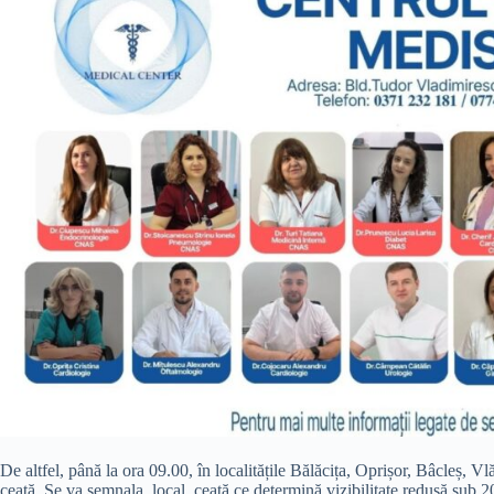
De altfel, până la ora 09.00, în localitățile Bălăcița, Oprișor, Bâcleș,
ceață. Se va semnala, local, ceață ce determină vizibilitate redusă sub 2