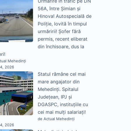
Urmărire în trafic pe DN
56A, între Șimian și
Hinova! Autospecială de
Poliție, lovită în timpul
urmăririi! Șofer fără
permis, recent eliberat
din închisoare, dus la
ri!
tual Mehedinți
24, 2026
Statul rămâne cel mai
mare angajator din
Mehedinți. Spitalul
Județean, IPJ și
DGASPC, instituțiile cu
cei mai mulți salariați!
de Actual Mehedinți
24, 2026