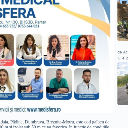
de Ac
iulie 
 Vlădaia, Pădina, Dumbrava, Breznița-Motru, este cod galben de
00 m și izolat sub 50 m ce va favoriza, în funcție de condițiile