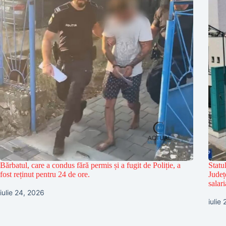
Bărbatul, care a condus fără permis și a fugit de Poliție, a
Statu
fost reținut pentru 24 de ore.
Județ
salari
iulie 24, 2026
iulie