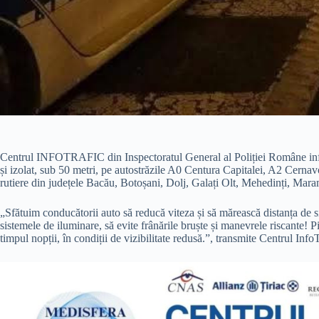
Centrul INFOTRAFIC din Inspectoratul General al Poliției Române inform
și izolat, sub 50 metri, pe autostrăzile A0 Centura Capitalei, A2 Cerna
rutiere din județele Bacău, Botoșani, Dolj, Galați Olt, Mehedinți, Mar
„Sfătuim conducătorii auto să reducă viteza și să mărească distanța de 
sistemele de iluminare, să evite frânările bruște și manevrele riscante! P
timpul nopții, în condiții de vizibilitate redusă.”, transmite Centrul InfoT