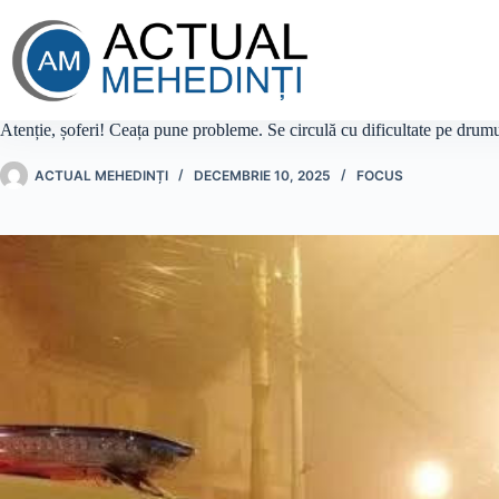
Sari
la
conținut
Atenție, șoferi! Ceața pune probleme. Se circulă cu dificultate pe drumu
ACTUAL MEHEDINȚI
DECEMBRIE 10, 2025
FOCUS