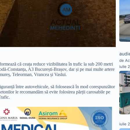
audie
de Ac
ează că ceața reduce vizibilitatea în trafic la sub 200 metri
iulie 
vodă-Constanța, A3 București-Brașov, dar și pe mai multe artere
amureș, Teleorman, Vrancea și Vaslui.
siguranță între autovehicule, să folosească în mod corespunzător
ietonilor le recomandăm să evite folosirea părții carosabile pe
rafic.
iulie 