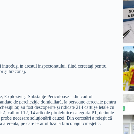
 introduși în arestul inspectoratului, fiind cercetați pentru
or și braconaj.
e, Explozivi și Substanțe Periculoase – din cadrul
andate de percheziție domiciliară, la persoane cercetate pentru
ezițiilor, au fost descoperite și ridicate 214 cartușe letale cu
 lisă, calibrul 12, 14 articole pirotehnice categoria P1, deținute
probe necesare soluționării cauzei. Din cercetări a reieșit că
 aferentă, pe care le-ar utiliza la braconajul cinegetic.