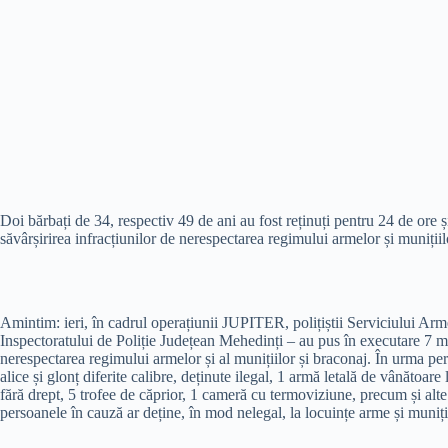
Doi bărbați de 34, respectiv 49 de ani au fost reținuți pentru 24 de ore și
săvârșirirea infracțiunilor de nerespectarea regimului armelor și munițiil
Amintim: ieri, în cadrul operațiunii JUPITER, polițiștii Serviciului Arm
Inspectoratului de Poliție Județean Mehedinți – au pus în executare 7 m
nerespectarea regimului armelor și al munițiilor și braconaj. În urma perch
alice și glonț diferite calibre, deținute ilegal, 1 armă letală de vânătoare
fără drept, 5 trofee de căprior, 1 cameră cu termoviziune, precum și alte 
persoanele în cauză ar deține, în mod nelegal, la locuințe arme și muniția