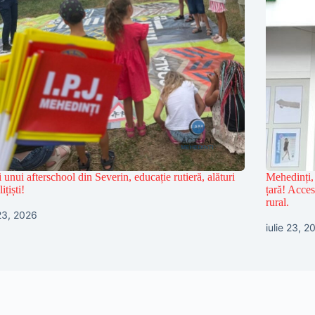
i unui afterschool din Severin, educație rutieră, alături
Mehedinți, 
ițiști!
țară! Acce
rural.
 23, 2026
iulie 23, 2