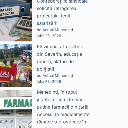
Confederațiile sindicale
solicită retragerea
proiectului legii
salarizării.
de Actual Mehedinți
iulie 23, 2026
Elevii unui afterschool
din Severin, educație
rutieră, alături de
polițiști!
de Actual Mehedinți
iulie 23, 2026
Mehedinți, în topul
județelor cu cele mai
puține farmacii din țară!
Accesul la medicamente
rămâne o provocare în