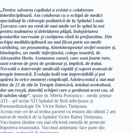
„Pentru salvarea copilului a existat o colaborare
interdisciplinară. Am colaborat cu o echipă de medici
specializați în chirurgie pediatrică de la Spitalul Louis
Țurcanu care au venit de mai multe ori în spital la noi
pentru toaletarea și debridarea plăgii, îndepărtarea
țesuturilor necrozate și curățarea rănii în profunzime. Din
echipa multidisciplinară au mai făcut parte un medic
cardiolog, un pneumolog, kinetoterapeutul secției noastre și,
bineînțeles, un medic infecționist, colega noastră, dr.
Alexandra Herlo. Asemenea cazuri, care sunt foarte rare,
sunt extrem de greu de gestionat și, implicit, de tratat.
Necesită o intervenție medicală rapidă și suport avansat de
terapie intensivă. Evoluția bolii este imprevizibilă și pot
apărea în orice moment complicații. Adolescentul a stat mai
bine de 21 de zile în Terapie Intensivă, intubat orotraheal,
dar am reușit, datorită echipei care a gestionat acest caz, să
ii salvăm viața”
, spune dr. Mirela Poroșnicu – medic primar
ATI – șef secție ATI Spitalul de Boli infecțioase și
Pneumoftiziologie Dr. Victor Babeș Timișoara.
Acesta este cel de-al treilea pacient cu tetanos din ultimii 2 ani
salvat de medicii de la Spitalul Victor Babeș Timișoara.
Vaccinarea rămâne cea mai eficientă metodă de protecție
împotriva tetanosului. Vaccinul antitetanic face parte din
schema națională de imunizare.