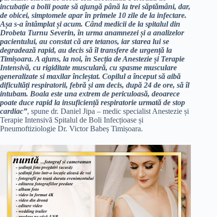
incubație a bolii poate să ajungă până la trei săptămâni, dar,
de obicei, simptomele apar în primele 10 zile de la infectare.
Așa s-a întâmplat și acum. Când medicii de la spitalul din
Drobeta Turnu Severin, în urma anamnezei și a analizelor
pacientului, au constat că are tetanos, iar starea lui se
degradează rapid, au decis să îl transfere de urgență la
Timișoara. A ajuns, la noi, în Secția de Anestezie și Terapie
Intensivă, cu rigiditate musculară, cu spasme musculare
generalizate si maxilar încleștat. Copilul a început să aibă
dificultăți respiratorii, febră și am decis, după 24 de ore, să îl
intubam. Boala este una extrem de periculoasă, deoarece
poate duce rapid la insuficiență respiratorie urmată de stop
cardiac”
, spune dr. Daniel Jipa – medic specialist Anestezie și
Terapie Intensivă Spitalul de Boli Infecțioase și
Pneumoftiziologie Dr. Victor Babeș Timișoara.