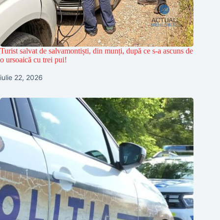
Turist salvat de salvamontiști, din munți, după ce s-a ascuns de
o ursoaică cu trei pui!
iulie 22, 2026