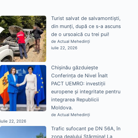
Turist salvat de salvamontiști,
din munți, după ce s-a ascuns
de o ursoaică cu trei pui!
de Actual Mehedinți
iulie 22, 2026
Chișinău găzduiește
Conferința de Nivel Înalt
PACT UEMRO: investiții
europene și integritate pentru
integrarea Republicii
Moldova.
de Actual Mehedinți
iulie 22, 2026
Trafic sufocant pe DN 56A, în
zona dealului Stârmina! La