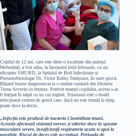
Copilul de 12 ani, care este dintr-o localitate din județul
Mehedinți, a fost adus, la începutul lunii februarie, cu un
elicopter SMURD, la Spitalul de Boli Infecțioase și
Pneumoftiziologie Dr. Victor Babeș Timișoara, în stare gravă.
Băiatul fusese diagnosticat la o unitate sanitară din Drobeta
Turnu Severin cu tetanos. Potrivit mamei copilului, acesta s-ar
fi înțepat în talpă cu un cui ruginit. Tetanosul este o boală
infecțioasă extrem de gravă care, dacă nu este tratată la timp,
poate duce la deces.
„Infecția este produsă de bacteria Clostridium tetani.
Aceasta afectează sistemul nervos și ulterior duce la spasme
musculare severe, insuficiență respiratorie acuta si apoi la
paralizie. Riscul de deces este accentuat. Perioada de