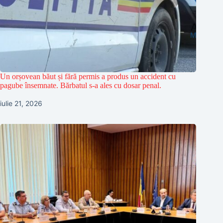
Un orșovean băut și fără permis a produs un accident cu
pagube însemnate. Bărbatul s-a ales cu dosar penal.
iulie 21, 2026