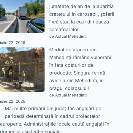
jumătate de an de la apariția
craterului în carosabil, șoferii
încă stau la cozi din cauza
semafoarelor.
de Actual Mehedinți
iulie 22, 2026
Mediul de afaceri din
Mehedinți rămâne vulnerabil
în fața costurilor de
producție. Singura fermă
avicolă din Mehedinți, în
pragul colapsului!
de Actual Mehedinți
iulie 22, 2026
Mai multe primării din județ fac angajări pe
perioadă determinată în cadrul proiectelor
europene. Administrațiile locale caută angajați în
domeniul asistenței sociale.