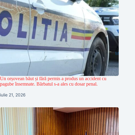
Un orșovean băut și fără permis a produs un accident cu
pagube însemnate. Bărbatul s-a ales cu dosar penal.
iulie 21, 2026