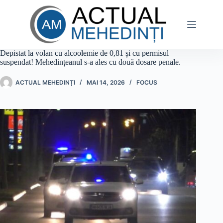
Sari
la
conținut
Depistat la volan cu alcoolemie de 0,81 și cu permisul
suspendat! Mehedințeanul s-a ales cu două dosare penale.
ACTUAL MEHEDINȚI
MAI 14, 2026
FOCUS