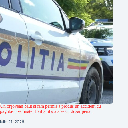
Un orșovean băut și fără permis a produs un accident cu
pagube însemnate. Bărbatul s-a ales cu dosar penal.
iulie 21, 2026