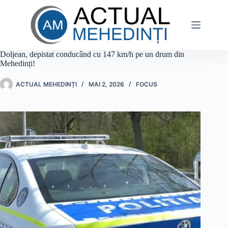
Sari
la
conținut
Doljean, depistat conducând cu 147 km/h pe un drum din
Mehedinți!
ACTUAL MEHEDINȚI
MAI 2, 2026
FOCUS