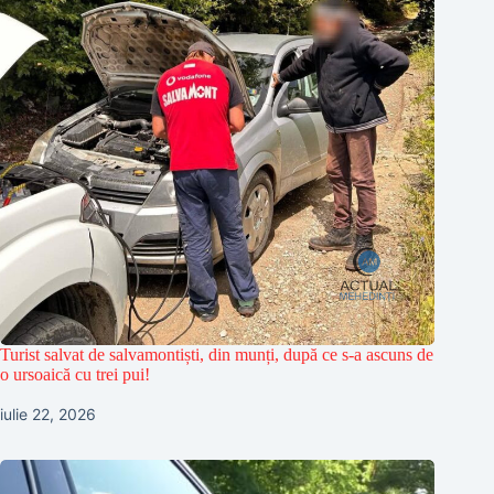
Turist salvat de salvamontiști, din munți, după ce s-a ascuns de
o ursoaică cu trei pui!
iulie 22, 2026