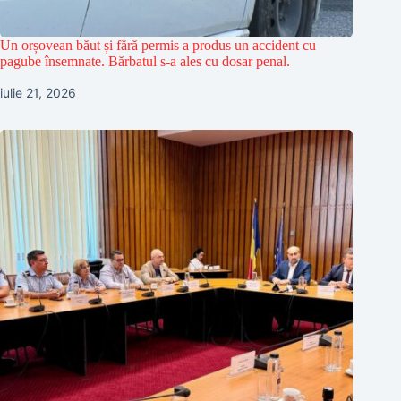
Un orșovean băut și fără permis a produs un accident cu
pagube însemnate. Bărbatul s-a ales cu dosar penal.
iulie 21, 2026