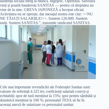
asistență socială merg la muncă. Îngrijesc. Operează. Salvează
vieți și poartă banderola SANITAS — pentru că dreptatea nu
vine de la sine. GREVA JAPONEZĂ a început oficial.
Activitatea nu se oprește, dar mesajul nostru este clar: <<NU
NE TĂIAȚI SALARIILE!>>. Suntem 120.000. Suntem
uniți. Suntem SANITAS.”, transmite sindicatul SANITAS.
Cele mai importante revendicări ale Federației Sanitas sunt:
valoare de referință 4.325 lei; coeficienți salariali corecți și
echitabili; spor de tură menținut la 15%; spor pentru sâmbătă și
duminică menținut la 100 %; personalul TESA să fie în
aceeași anexă de salarizare cu personalul sanitar.