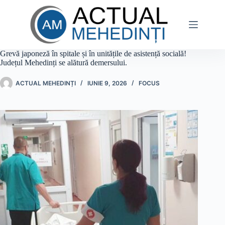
Sari
la
conținut
Grevă japoneză în spitale și în unitățile de asistență socială!
Județul Mehedinți se alătură demersului.
ACTUAL MEHEDINȚI
IUNIE 9, 2026
FOCUS