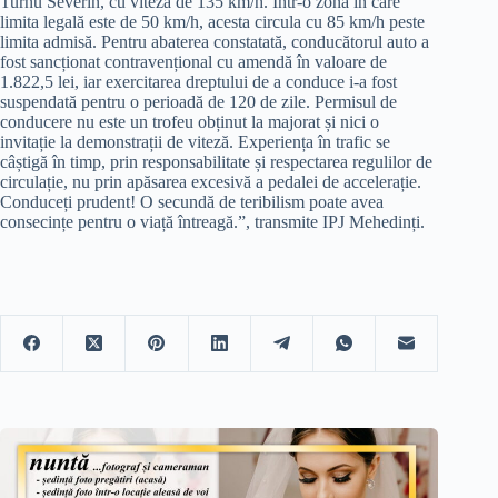
Turnu Severin, cu viteza de 135 km/h. Într-o zonă în care
limita legală este de 50 km/h, acesta circula cu 85 km/h peste
limita admisă. Pentru abaterea constatată, conducătorul auto a
fost sancționat contravențional cu amendă în valoare de
1.822,5 lei, iar exercitarea dreptului de a conduce i-a fost
suspendată pentru o perioadă de 120 de zile. Permisul de
conducere nu este un trofeu obținut la majorat și nici o
invitație la demonstrații de viteză. Experiența în trafic se
câștigă în timp, prin responsabilitate și respectarea regulilor de
circulație, nu prin apăsarea excesivă a pedalei de accelerație.
Conduceți prudent! O secundă de teribilism poate avea
consecințe pentru o viață întreagă.”, transmite IPJ Mehedinți.