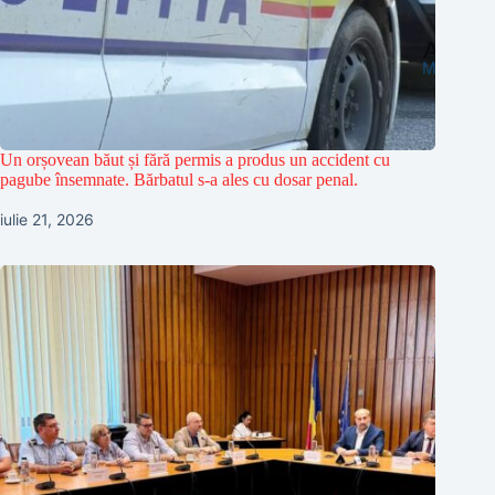
Un orșovean băut și fără permis a produs un accident cu
pagube însemnate. Bărbatul s-a ales cu dosar penal.
iulie 21, 2026