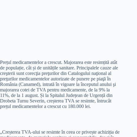
Prețul medicamentelor a crescut. Majorarea este resimțită atât
de populație, cât și de unitățile sanitare. Principalele cauze ale
creşterii sunt corecţia preţurilor din Catalogului naţional al
preţurilor medicamentelor autorizate de punere pe piaţă în
România (Canamed), intrată în vigoare la începutul anului şi
majorarea cotei de TVA pentru medicamente, de la 9% la
11%, de la 1 august. Și la Spitalul Județean de Urgență din
Drobeta Turnu Severin, creșterea TVA se resimte, întrucât
prețul medicamentelor a crescut cu 180.000 lei.
„Creșterea TVA-ului se resimte în ceea ce privește achiziția de