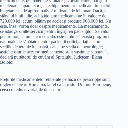
medicamente, de materiale sanitare și consumabile, dar și în
mentenanța aparatelor și a echipamentelor medicale. Impactul
bugetar este de aproximativ 2 milioane de lei lunar. Dacă, la
sfârșitul lunii iulie, achiziționam medicamente în valoare de
720.000 lei, acum, plătim pe aceleași produse 900.000 lei. Nu
este, însă, vorba doar despre medicamente. La medicamente,
se adaugă și alte servicii pentru îngrijirea pacienților. Salvator
pentru noi, ca unitate medicală, este faptul că există programe
naționale de sănătate pentru pacienții critici, aflați atât în
secțiile de terapie intensivă, cât și pe secția de neurologie;
astfel costurile acestor medicamente sunt susținute separat.”,
declară purtătorul de cuvânt al Spitalului Județean, Elena
Bololoi.
Preţurile medicamentelor eliberate pe bază de prescripţie sunt
reglementate în România, la fel ca în restul Uniunii Europene,
ceea ce reduce variaţiile de costuri.