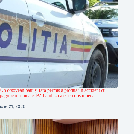
Un orșovean băut și fără permis a produs un accident cu
pagube însemnate. Bărbatul s-a ales cu dosar penal.
iulie 21, 2026