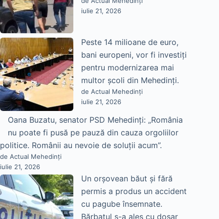
de Actual Mehedinți
iulie 21, 2026
Peste 14 milioane de euro,
bani europeni, vor fi investiți
pentru modernizarea mai
multor școli din Mehedinți.
de Actual Mehedinți
iulie 21, 2026
Oana Buzatu, senator PSD Mehedinți: „România
nu poate fi pusă pe pauză din cauza orgoliilor
politice. Românii au nevoie de soluții acum”.
de Actual Mehedinți
iulie 21, 2026
Un orșovean băut și fără
permis a produs un accident
cu pagube însemnate.
Bărbatul s-a ales cu dosar