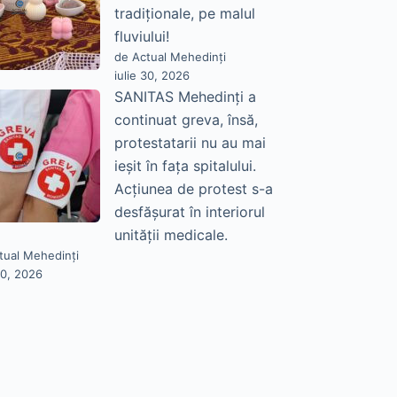
tradiționale, pe malul
fluviului!
de Actual Mehedinți
iulie 30, 2026
SANITAS Mehedinți a
continuat greva, însă,
protestatarii nu au mai
ieșit în fața spitalului.
Acțiunea de protest s-a
desfășurat în interiorul
unității medicale.
tual Mehedinți
30, 2026