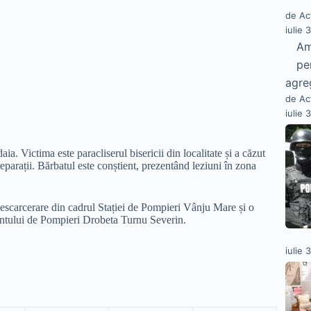
de Ac
iulie 
Am
pe
agre
de Ac
iulie 
a. Victima este paracliserul bisericii din localitate și a căzut
eparații. Bărbatul este conștient, prezentând leziuni în zona
descarcerare din cadrul Stației de Pompieri Vânju Mare și o
mentului de Pompieri Drobeta Turnu Severin.
iulie 