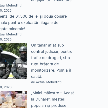
tual Mehedinți
30, 2026
enzi de 61.500 de lei și două dosare
nale pentru exploatări ilegale de
gate minerale!
tual Mehedinți
30, 2026
Un tânăr aflat sub
control judiciar, pentru
trafic de droguri, și-a
rupt brățara de
monitorizare. Poliția îl
caută.
de Actual Mehedinți
30, 2026
„Mâini măiestre – Acasă,
la Dunăre”: meșteri
populari și produse