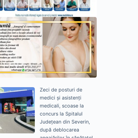
Zeci de posturi de
medici și asistenți
medicali, scoase la
concurs la Spitalul
Județean din Severin,
după deblocarea
angajărilor în sănătate!