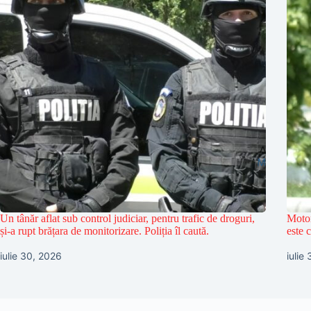
Un tânăr aflat sub control judiciar, pentru trafic de droguri,
Motor
și-a rupt brățara de monitorizare. Poliția îl caută.
este 
iulie 30, 2026
iulie