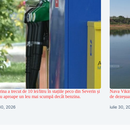
ina a trecut de 10 lei/litru în stațiile peco din Severin și
Nava Vikin
cu aproape un leu mai scumpă decât benzina.
de dezeșua
 30, 2026
iulie 30, 