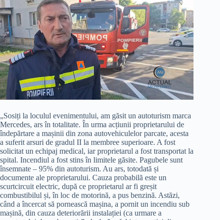
„Sosiți la loculul evenimentului, am găsit un autoturism marca
Mercedes, ars în totalitate. În urma acțiunii proprietarului de
îndepărtare a mașinii din zona autovehiculelor parcate, acesta
a suferit arsuri de gradul II la membree superioare. A fost
solicitat un echipaj medical, iar proprietarul a fost transportat la
spital. Incendiul a fost stins în limitele găsite. Pagubele sunt
însemnate – 95% din autoturism. Au ars, totodată și
documente ale proprietarului. Cauza probabilă este un
scurtcircuit electric, după ce proprietarul ar fi greșit
combustibilul și, în loc de motorină, a pus benzină. Astăzi,
când a încercat să pornească mașina, a pornit un incendiu sub
mașină, din cauza deteriorării instalației (ca urmare a