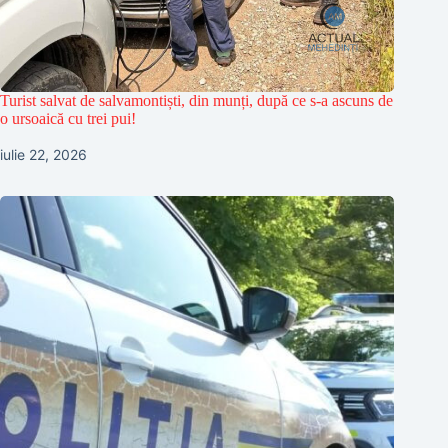
Turist salvat de salvamontiști, din munți, după ce s-a ascuns de
o ursoaică cu trei pui!
iulie 22, 2026