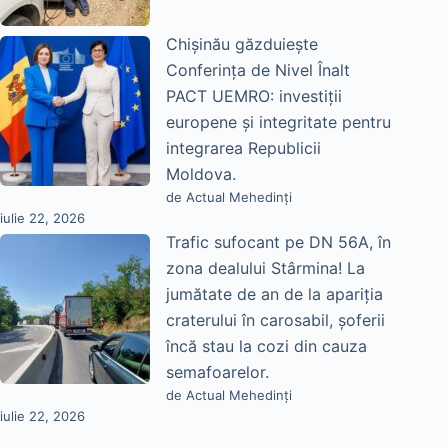
Chișinău găzduiește
Conferința de Nivel Înalt
PACT UEMRO: investiții
europene și integritate pentru
integrarea Republicii
Moldova.
de Actual Mehedinți
iulie 22, 2026
Trafic sufocant pe DN 56A, în
zona dealului Stârmina! La
jumătate de an de la apariția
craterului în carosabil, șoferii
încă stau la cozi din cauza
semafoarelor.
de Actual Mehedinți
iulie 22, 2026