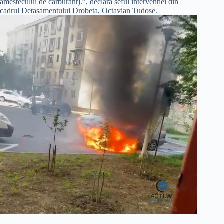
amestecului de carburant).”, declară șeful intervenției din
cadrul Detașamentului Drobeta, Octavian Tudose.