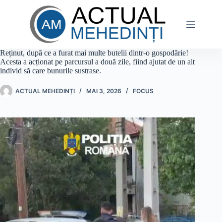
Sari
la
conținut
Reținut, după ce a furat mai multe butelii dintr-o gospodărie!
Acesta a acționat pe parcursul a două zile, fiind ajutat de un alt
individ să care bunurile sustrase.
ACTUAL MEHEDINȚI
MAI 3, 2026
FOCUS