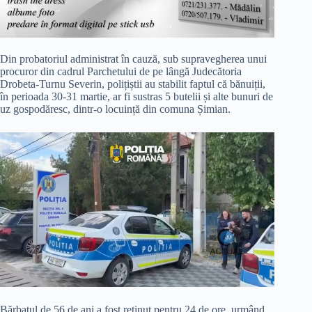
Din probatoriul administrat în cauză, sub supravegherea unui
procuror din cadrul Parchetului de pe lângă Judecătoria
Drobeta-Turnu Severin, polițiștii au stabilit faptul că bănuiții,
în perioada 30-31 martie, ar fi sustras 5 butelii și alte bunuri de
uz gospodăresc, dintr-o locuință din comuna Șimian.
Bărbatul de 56 de ani a fost reținuț pentru 24 de ore, urmând