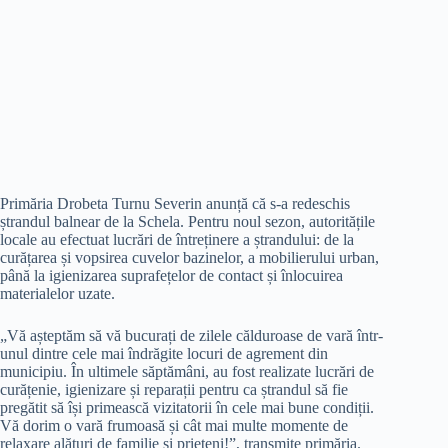
Primăria Drobeta Turnu Severin anunță că s-a redeschis
ștrandul balnear de la Schela. Pentru noul sezon, autoritățile
locale au efectuat lucrări de întreținere a ștrandului: de la
curățarea și vopsirea cuvelor bazinelor, a mobilierului urban,
până la igienizarea suprafețelor de contact și înlocuirea
materialelor uzate.
„Vă așteptăm să vă bucurați de zilele călduroase de vară într-
unul dintre cele mai îndrăgite locuri de agrement din
municipiu. În ultimele săptămâni, au fost realizate lucrări de
curățenie, igienizare și reparații pentru ca ștrandul să fie
pregătit să își primească vizitatorii în cele mai bune condiții.
Vă dorim o vară frumoasă și cât mai multe momente de
relaxare alături de familie și prieteni!”, transmite primăria.