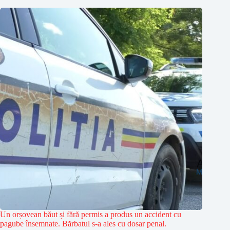
Un orșovean băut și fără permis a produs un accident cu
pagube însemnate. Bărbatul s-a ales cu dosar penal.