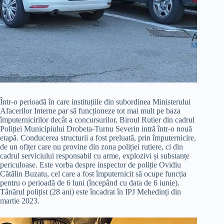
Într-o perioadă în care instituțiile din subordinea Ministerului
Afacerilor Interne par să funcționeze tot mai mult pe baza
împuternicirilor decât a concursurilor, Biroul Rutier din cadrul
Poliției Municipiului Drobeta-Turnu Severin intră într-o nouă
etapă. Conducerea structurii a fost preluată, prin împuternicire,
de un ofițer care nu provine din zona poliției rutiere, ci din
cadrul serviciului responsabil cu arme, explozivi și substanțe
periculoase. Este vorba despre inspector de poliție Ovidiu
Cătălin Buzatu, cel care a fost împuternicit să ocupe funcția
pentru o perioadă de 6 luni (începând cu data de 6 iunie).
Tânărul polițist (28 ani) este încadrat în IPJ Mehedinți din
martie 2023.