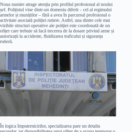
Noua numire atrage atenția prin profilul profesional al noului
șef. Polițistul vine dintr-un domeniu diferit – cel al regimului
armelor și munițiilor – fără a avea în parcursul profesional o
activitate asociată poliției rutiere. Astfel, una dintre cele mai
vizibile structuri operative ale poliției este coordonată de un
ofițer care trebuie să facă trecerea de la dosare privind arme și
autorizații la accidente, fluidizarea traficului și siguranța
rutieră.
În logica împuternicirilor, specializarea pare un detaliu
secundar, iar disponibilitatea unui ofițer de a ocupa temporar o