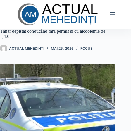
Sari
la
conținut
Tânăr depistat conducând fără permis și cu alcoolemie de
1,42!
ACTUAL MEHEDINȚI
MAI 25, 2026
FOCUS