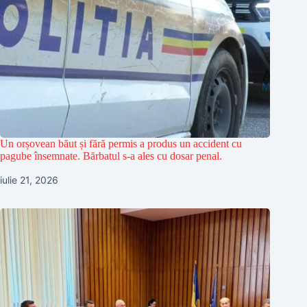
Un orșovean băut și fără permis a produs un accident cu
pagube însemnate. Bărbatul s-a ales cu dosar penal.
iulie 21, 2026