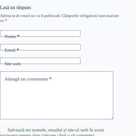
Lasă un răspuns
Adresa ta de email nu va fi publicată.
Câmpurile obligatorii sunt marcate
cu
*
Nume
*
Email
*
Site web
Adaugă un comentariu
*
Salvează-mi numele, emailul și site-ul web în acest
navigator pentru data viitoare când o să comentez.