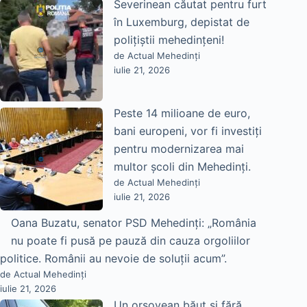
Severinean căutat pentru furt
în Luxemburg, depistat de
polițiștii mehedințeni!
de Actual Mehedinți
iulie 21, 2026
Peste 14 milioane de euro,
bani europeni, vor fi investiți
pentru modernizarea mai
multor școli din Mehedinți.
de Actual Mehedinți
iulie 21, 2026
Oana Buzatu, senator PSD Mehedinți: „România
nu poate fi pusă pe pauză din cauza orgoliilor
politice. Românii au nevoie de soluții acum”.
de Actual Mehedinți
iulie 21, 2026
Un orșovean băut și fără