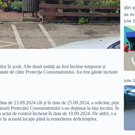
din 
de Ac
iulie 
lor în școli. Alte două unități au fost închise temporar și
atate de către Protecția Consumatorului. Au fost găsite inclusiv
iulie 
a de 23.09.2024 cât și în data de 25.09.2024, a solicitat, prin
isarii Protecției Consumatorului s-au deplasat la fața locului. În
n actul de control încheiat în data de 19.09.2024. De altfel, s-a
or în această locație până la remedierea deficiențelor.