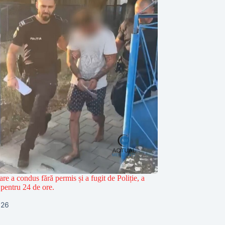
are a condus fără permis și a fugit de Poliție, a
t pentru 24 de ore.
026