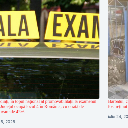
inți, în topul național al promovabilității la examenul
Bărbatul, c
 Județul ocupă locul 4 în România, cu o rată de
fost reținu
ovare de 45%.
iulie 24, 2
 25, 2026