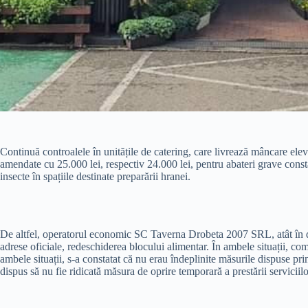
Continuă controalele în unitățile de catering, care livrează mâncare elevi
amendate cu 25.000 lei, respectiv 24.000 lei, pentru abateri grave const
insecte în spațiile destinate preparării hranei.
De altfel, operatorul economic SC Taverna Drobeta 2007 SRL, atât în dat
adrese oficiale, redeschiderea blocului alimentar. În ambele situații, com
ambele situații, s-a constatat că nu erau îndeplinite măsurile dispuse pri
dispus să nu fie ridicată măsura de oprire temporară a prestării serviciil