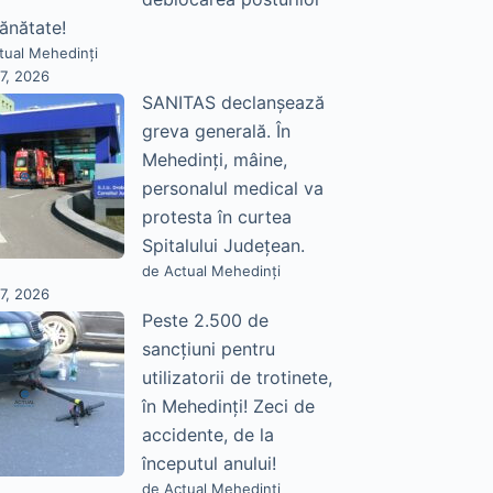
sănătate!
tual Mehedinți
27, 2026
SANITAS declanșează
greva generală. În
Mehedinți, mâine,
personalul medical va
protesta în curtea
Spitalului Județean.
de Actual Mehedinți
27, 2026
Peste 2.500 de
sancțiuni pentru
utilizatorii de trotinete,
în Mehedinți! Zeci de
accidente, de la
începutul anului!
de Actual Mehedinți