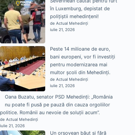
Severinean căutat pentru furt
în Luxemburg, depistat de
polițiștii mehedințeni!
de Actual Mehedinți
iulie 21, 2026
Peste 14 milioane de euro,
bani europeni, vor fi investiți
pentru modernizarea mai
multor școli din Mehedinți.
de Actual Mehedinți
iulie 21, 2026
Oana Buzatu, senator PSD Mehedinți: „România
nu poate fi pusă pe pauză din cauza orgoliilor
politice. Românii au nevoie de soluții acum”.
de Actual Mehedinți
iulie 21, 2026
Un orșovean băut și fără