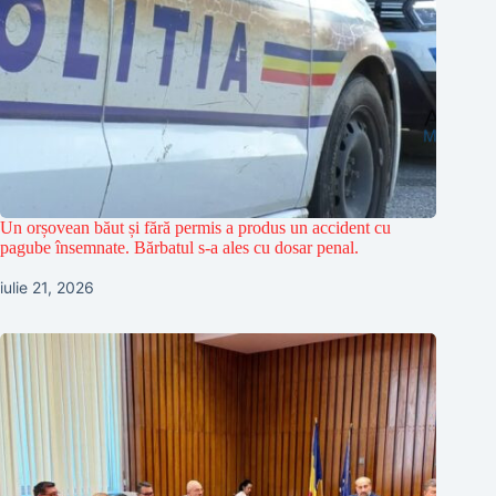
Un orșovean băut și fără permis a produs un accident cu
pagube însemnate. Bărbatul s-a ales cu dosar penal.
iulie 21, 2026