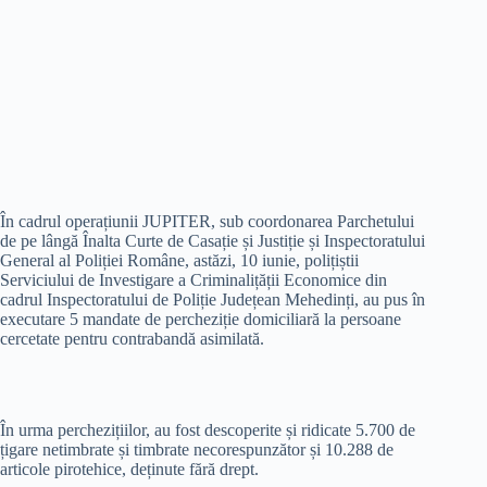
În cadrul operațiunii JUPITER, sub coordonarea Parchetului
de pe lângă Înalta Curte de Casație și Justiție și Inspectoratului
General al Poliției Române, astăzi, 10 iunie, polițiștii
Serviciului de Investigare a Criminalițății Economice din
cadrul Inspectoratului de Poliție Județean Mehedinți, au pus în
executare 5 mandate de percheziție domiciliară la persoane
cercetate pentru contrabandă asimilată.
În urma perchezițiilor, au fost descoperite și ridicate 5.700 de
țigare netimbrate și timbrate necorespunzător și 10.288 de
articole pirotehice, deținute fără drept.