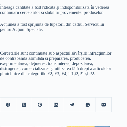
Întreaga cantitate a fost ridicată și indisponibilizată în vederea
continuării cercetărilor și stabilirii provenienței produselor.
Acțiunea a fost sprijinită de lupătorii din cadrul Serviciului
pentru Acțiuni Speciale.
Cercetările sunt continuate sub aspectul săvârșirii infracțiunilor
de contrabandă asimilată și prepararea, producerea,
exeprimentarea, deținerea, transmiterea, depozitarea,
distrugerea, comercializarea și utilizarea fără drept a articolelor
pirotehnice din categoriile F2, F3, F4, T1,t2,P1 și P2.