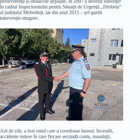
perseverență și obstacole depășite, în 2007 a devenit subofițer
în cadrul Inspectoratului pentru Situații de Urgență ,,Drobeta”
al județului Mehedinți, iar din anul 2015 – șef gardă
intervenție-stingere.
Ani de zile, a fost omul care a coordonat haosul. Incendii,
accidente rutiere în care fiecare secundă conta, inundații,