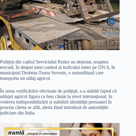
Polițiști din cadrul Serviciului Rutier au depistat, noaptea
teecută, în timpul unui control al traficului rutier pe DN 6, în
municipiul Drobeta-Turnu Severin, o autoutilitară care
transporta un utilaj agricol.
În urma verificărilor efectuate de polițiști, s-a stabilit faptul că
utilajul agricol figura ca bun căutat la nivel internațional, în
vederea indisponibilizării și stabilirii identității persoanei în
posesia căreia se află, alerta fiind introdusă de autoritățile
judiciare din Italia.