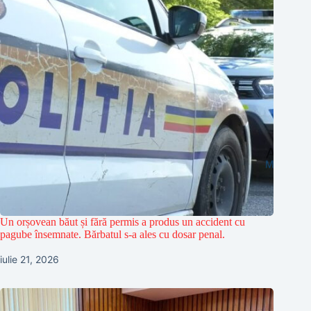
Un orșovean băut și fără permis a produs un accident cu
pagube însemnate. Bărbatul s-a ales cu dosar penal.
iulie 21, 2026