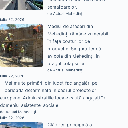
semafoarelor.
de Actual Mehedinți
iulie 22, 2026
Mediul de afaceri din
Mehedinți rămâne vulnerabil
în fața costurilor de
producție. Singura fermă
avicolă din Mehedinți, în
pragul colapsului!
de Actual Mehedinți
iulie 22, 2026
Mai multe primării din județ fac angajări pe
perioadă determinată în cadrul proiectelor
europene. Administrațiile locale caută angajați în
domeniul asistenței sociale.
de Actual Mehedinți
iulie 22, 2026
Clădirea principală a