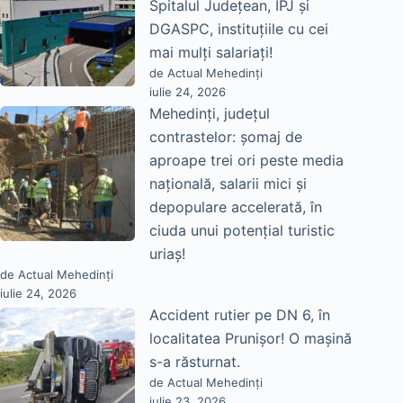
Spitalul Județean, IPJ și
DGASPC, instituțiile cu cei
mai mulți salariați!
de Actual Mehedinți
iulie 24, 2026
Mehedinți, județul
contrastelor: șomaj de
aproape trei ori peste media
națională, salarii mici și
depopulare accelerată, în
ciuda unui potențial turistic
uriaș!
de Actual Mehedinți
iulie 24, 2026
Accident rutier pe DN 6, în
localitatea Prunișor! O mașină
s-a răsturnat.
de Actual Mehedinți
iulie 23, 2026