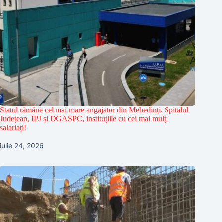
Statul rămâne cel mai mare angajator din Mehedinți. Spitalul
Județean, IPJ și DGASPC, instituțiile cu cei mai mulți
salariați!
iulie 24, 2026