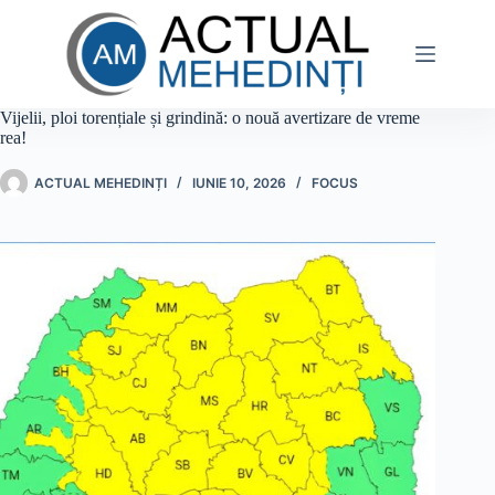
Sari
la
conținut
Vijelii, ploi torențiale și grindină: o nouă avertizare de vreme
rea!
ACTUAL MEHEDINȚI
IUNIE 10, 2026
FOCUS