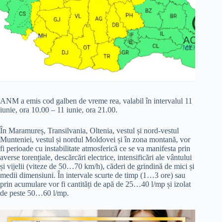
ANM a emis cod galben de vreme rea, valabil în intervalul 11
iunie, ora 10.00 – 11 iunie, ora 21.00.
În Maramureș, Transilvania, Oltenia, vestul și nord-vestul
Munteniei, vestul și nordul Moldovei și în zona montană, vor
fi perioade cu instabilitate atmosferică ce se va manifesta prin
averse torențiale, descărcări electrice, intensificări ale vântului
și vijelii (viteze de 50…70 km/h), căderi de grindină de mici și
medii dimensiuni. În intervale scurte de timp (1…3 ore) sau
prin acumulare vor fi cantități de apă de 25…40 l/mp și izolat
de peste 50…60 l/mp.