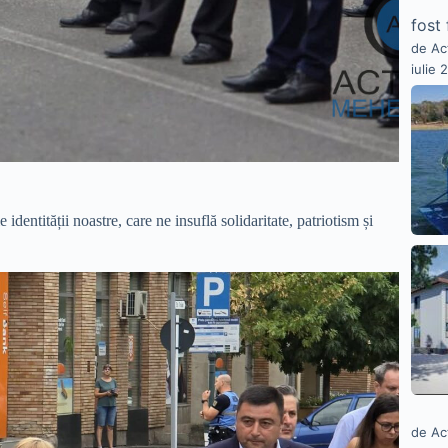
fost 
de Ac
iulie 
dentității noastre, care ne insuflă solidaritate, patriotism și
de Ac