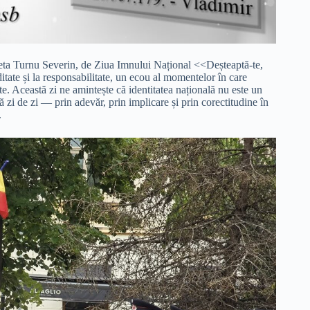
obeta Turnu Severin, de Ziua Imnului Național <<Deșteaptă-te,
tate și la responsabilitate, un ecou al momentelor în care
te. Această zi ne amintește că identitatea națională nu este un
tă zi de zi — prin adevăr, prin implicare și prin corectitudine în
.