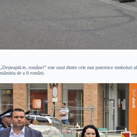
„Deșteaptă-te, române!” este unul dintre cele mai puternice simboluri ale i
mândria de a fi români.