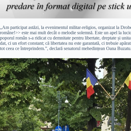
„Am participat astăzi, la evenimentul militar-religios, organizat la Dr
române!>> este mai mult decât o melodie solemnă. Este un apel la lucidi
poporul român s-a ridicat cu demnitate pentru libertate, dreptate și unita
dat, ci un efort constant; că libertatea nu este garantată, ci trebuie apăra
tot ceea ce întreprindem.”, declară senatorul mehedințean Oana Buzatu