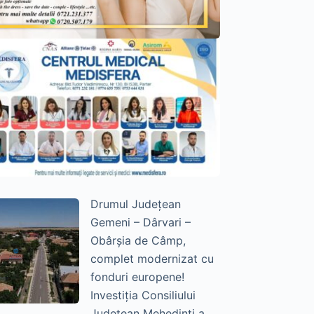
Drumul Județean
Gemeni – Dârvari –
Obârșia de Câmp,
complet modernizat cu
fonduri europene!
Investiția Consiliului
Județean Mehedinți a