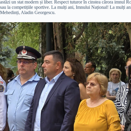
astăzi un stat modern și liber. Respect tuturor în cinstea cărora imnul 
sau la competițiile sportive. La mulți ani, Imnului Național! La mulți a
Mehedinți, Aladin Georgescu.