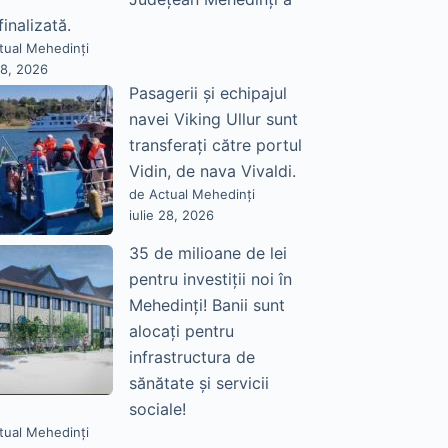
finalizată.
tual Mehedinți
28, 2026
Pasagerii și echipajul
navei Viking Ullur sunt
transferați către portul
Vidin, de nava Vivaldi.
de Actual Mehedinți
iulie 28, 2026
35 de milioane de lei
pentru investiții noi în
Mehedinți! Banii sunt
alocați pentru
infrastructura de
sănătate și servicii
sociale!
tual Mehedinți