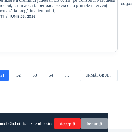
ernizare a drumului județean DJ 671E, pe tronsonul Pârvulești
augus
nceput, iar în această perioadă se execută primele intervenții
lucrează la pregătirea terenului,…
ȚI
IUNIE 29, 2026
51
52
53
54
…
URMĂTORUL
Acceptă
Renunță
ci când utilizați site-ul nostru.