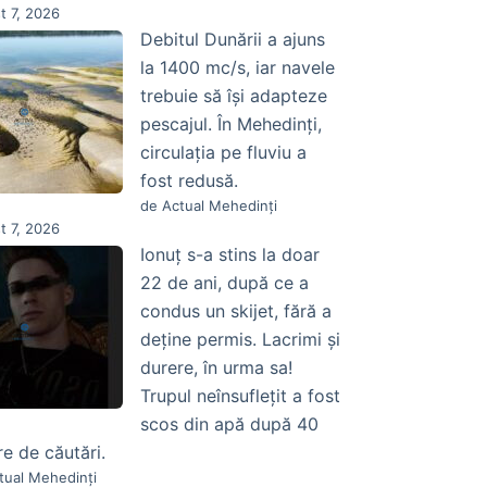
t 7, 2026
Debitul Dunării a ajuns
la 1400 mc/s, iar navele
trebuie să își adapteze
pescajul. În Mehedinți,
circulația pe fluviu a
fost redusă.
de Actual Mehedinți
t 7, 2026
Ionuț s-a stins la doar
22 de ani, după ce a
condus un skijet, fără a
deține permis. Lacrimi și
durere, în urma sa!
Trupul neînsuflețit a fost
scos din apă după 40
re de căutări.
tual Mehedinți