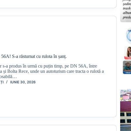
6A! S-a răsturnat cu rulota în șanț.
er s-a produs în urmă cu puțin timp, pe DN 56A, între
va și Bolta Rece, unde un autoturism care tracta o rulotă a
arosabilă…
ȚI
IUNIE 30, 2026