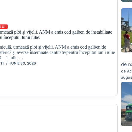
LUI
mează ploi și vijelii. ANM a emis cod galben de instabilitate
 începutul lunii iulie.
niculă, urmează ploi și vijelii. ANM a emis cod galben de
sferică și averse însemnate cantitativpentru începutul lunii iulie
00 – 1 iulie,…
ȚI
IUNIE 30, 2026
de n
de Ac
augus