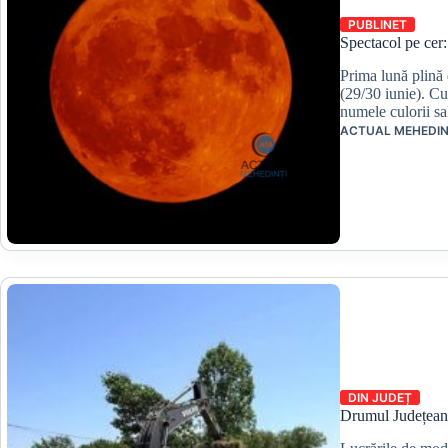
PUBLINET
Spectacol pe cer
Prima lună plină 
(29/30 iunie). C
numele culorii s
ACTUAL MEHEDIN
DIN JUDEȚ
Drumul Județean 6