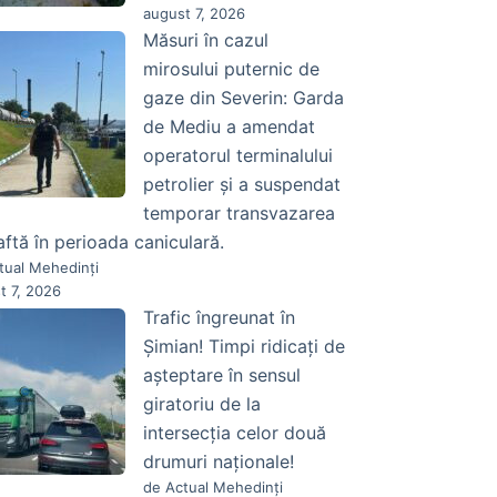
august 7, 2026
Măsuri în cazul
mirosului puternic de
gaze din Severin: Garda
de Mediu a amendat
operatorul terminalului
petrolier și a suspendat
temporar transvazarea
aftă în perioada caniculară.
tual Mehedinți
t 7, 2026
Trafic îngreunat în
Șimian! Timpi ridicați de
așteptare în sensul
giratoriu de la
intersecția celor două
drumuri naționale!
de Actual Mehedinți