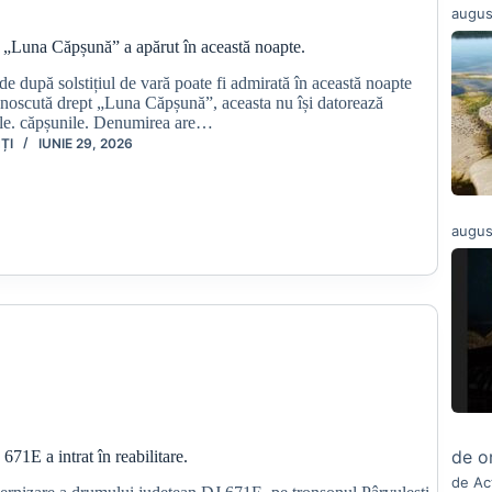
augus
: „Luna Căpșună” a apărut în această noapte.
de după solstițiul de vară poate fi admirată în această noapte
unoscută drept „Luna Căpșună”, aceasta nu își datorează
ale. căpșunile. Denumirea are…
ȚI
IUNIE 29, 2026
augus
de o
71E a intrat în reabilitare.
de Ac