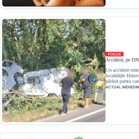
FOCUS
Accident, pe DN 5
Un accident ruti
localitățile Hino
părăsit partea c
ACTUAL MEHEDIN