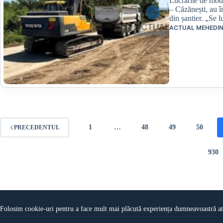
Lucrările de mod
– Căzănești, au î
din șantier. „Se 
ACTUAL MEHEDIN
1
…
48
49
50
PRECEDENTUL
930
Folosim cookie-uri pentru a face mult mai plăcută experiența dumneavoastră atun
© Copyright 2026 actualmehedinti.ro