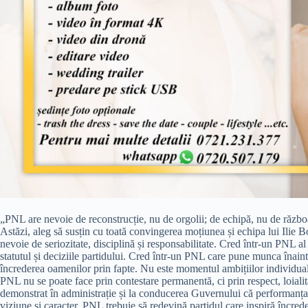
„PNL are nevoie de reconstrucție, nu de orgolii; de echipă, nu de războ
Astăzi, aleg să susțin cu toată convingerea moțiunea și echipa lui Ilie 
nevoie de seriozitate, disciplină și responsabilitate. Cred într-un PNL al
statutul și deciziile partidului. Cred într-un PNL care pune munca înain
încrederea oamenilor prin fapte. Nu este momentul ambițiilor individuale
PNL nu se poate face prin contestare permanentă, ci prin respect, loialit
demonstrat în administrație și la conducerea Guvernului că performanța, d
viziune și caracter. PNL trebuie să redevină partidul care inspiră încreder