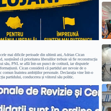
cele mai dificile perioade din ultimii ani, Adrian Cican
d, susținând că prioritatea liberalilor trebuie să fie reconstrucția
ui său, PNL se află într-un punct de cotitură, iar disputele
 formațiunii. Cican consideră că partidul are nevoie de o
tic comun înaintea ambițiilor personale. Declarația vine într-o
ția partidului, conducerea și viitorul său politic.