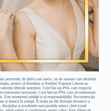
aie personale; de lideri care unesc, nu de oameni care dezbină.
Bolojan, pentru că România și Partidul Național Liberal au
 valorilor liberale autentice. Cred într-un PNL care respectă
tea intereselor personale. Cred într-un PNL care reconstruiește
. Este momentul unității și al responsabilității. Reconstrucția
ate și muncă în echipă. Îl susțin pe Ilie Bolojan deoarece a
isciplina și rezultatele sunt posibile atunci când există
e, oferă soluții și construiește pentru viitor. Sunt alături de