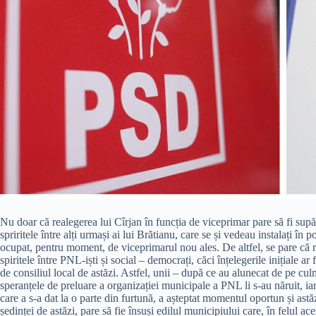
Nu doar că realegerea lui Cîrjan în funcția de viceprimar pare să fi supărat
spriritele între alți urmași ai lui Brătianu, care se și vedeau instalați 
ocupat, pentru moment, de viceprimarul nou ales. De altfel, se pare că r
spiritele între PNL-iști și social – democrați, căci înțelegerile inițiale ar 
de consiliul local de astăzi. Astfel, unii – după ce au alunecat de pe cul
speranțele de preluare a organizației municipale a PNL li s-au năruit, iar 
care a s-a dat la o parte din furtună, a așteptat momentul oportun și astăz
ședinței de astăzi, pare să fie însuși edilul municipiului care, în felul ace