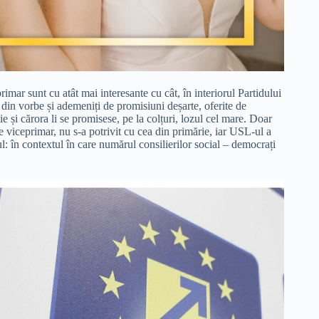
rimar sunt cu atât mai interesante cu cât, în interiorul Partidului
i din vorbe și ademeniți de promisiuni deșarte, oferite de
ție și cărora li se promisese, pe la colțuri, lozul cel mare. Doar
de viceprimar, nu s-a potrivit cu cea din primărie, iar USL-ul a
l: în contextul în care numărul consilierilor social – democrați