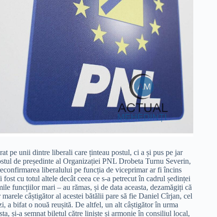
 pe unii dintre liberali care ținteau postul, ci a și pus pe jar
în postul de președinte al Organizației PNL Drobeta Turnu Severin,
econfirmarea liberalului pe funcția de viceprimar ar fi încins
fi fost cu totul altele decât ceea ce s-a petrecut în cadrul ședinței
mile funcțiilor mari – au rămas, și de data aceasta, dezamăgiți că
marele câștigător al acestei bătălii pare să fie Daniel Cîrjan, cel
i, a bifat o nouă reușită. De altfel, un alt câștigător în urma
sta, și-a semnat biletul către liniște și armonie în consiliul local,