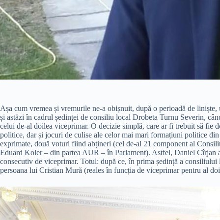
Așa cum vremea și vremurile ne-a obișnuit, după o perioadă de liniște, 
și astăzi în cadrul ședinței de consiliu local Drobeta Turnu Severin, cân
celui de-al doilea viceprimar. O decizie simplă, care ar fi trebuit să fie d
politice, dar și jocuri de culise ale celor mai mari formațiuni politice di
exprimate, două voturi fiind abțineri (cel de-al 21 component al Consiliu
Eduard Koler – din partea AUR – în Parlament). Astfel, Daniel Cîrjan a p
consecutiv de viceprimar. Totul: după ce, în prima ședință a consiliului 
persoana lui Cristian Mură (reales în funcția de viceprimar pentru al do