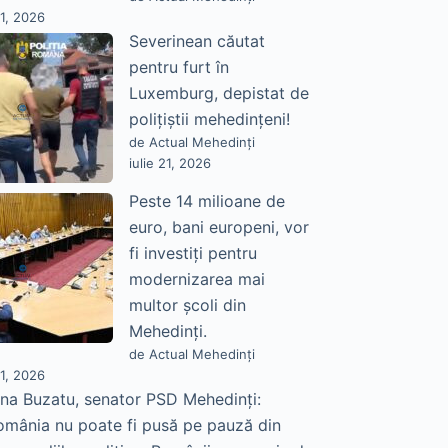
21, 2026
Severinean căutat
pentru furt în
Luxemburg, depistat de
polițiștii mehedințeni!
de Actual Mehedinți
iulie 21, 2026
Peste 14 milioane de
euro, bani europeni, vor
fi investiți pentru
modernizarea mai
multor școli din
Mehedinți.
de Actual Mehedinți
21, 2026
na Buzatu, senator PSD Mehedinți:
omânia nu poate fi pusă pe pauză din