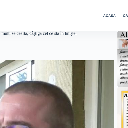
ACASĂ
CA
lți se ceartă, câștigă cel ce stă în liniște.