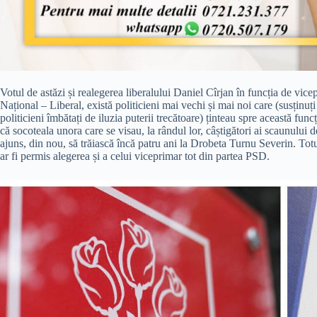
Votul de astăzi și realegerea liberalului Daniel Cîrjan în funcția de vicep
Național – Liberal, există politicieni mai vechi și mai noi care (susținuț
politicieni îmbătați de iluzia puterii trecătoare) ținteau spre această func
că socoteala unora care se visau, la rândul lor, câștigători ai scaunului 
ajuns, din nou, să trăiască încă patru ani la Drobeta Turnu Severin. Totu
ar fi permis alegerea și a celui viceprimar tot din partea PSD.