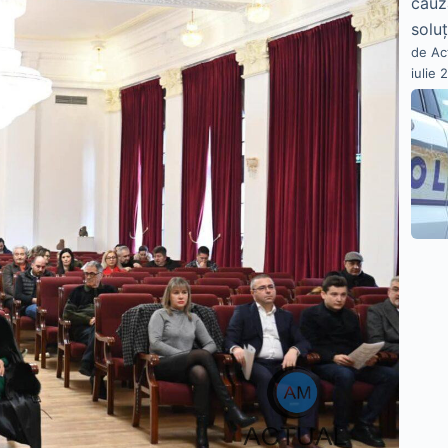
cauz
soluț
de Ac
iulie 