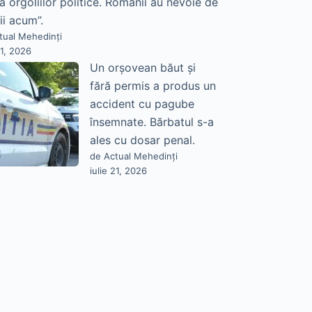
a orgoliilor politice. Românii au nevoie de
ii acum”.
tual Mehedinți
21, 2026
Un orșovean băut și
fără permis a produs un
accident cu pagube
însemnate. Bărbatul s-a
ales cu dosar penal.
de Actual Mehedinți
iulie 21, 2026