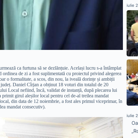
iulie 
urmează ca furtuna să se dezlănțuie. Același lucru s-a întâmplat
d ordinea de zi a fost suplimentată cu proiectul privind alegerea
oar o formalitate, a scos, din nou, la iveală dorințe și ambiții
n județ. Daniel Cîrjan a obținut 18 voturi din totalul de 20
lui Local nefiind, încă, validat de instanță, după plecarea lui
rimit girul aleșilor local pentru cel de-al treilea mandat
local, din data de 12 noiembrie, a fost ales primul viceprimar, în
ilea mandat consecutiv).
iulie 
Oa
„R