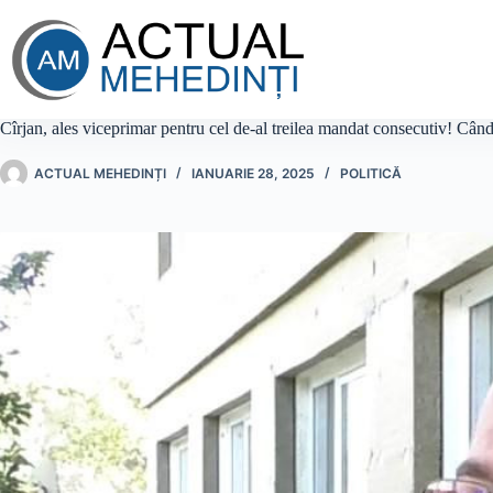
Sari
la
conținut
Cîrjan, ales viceprimar pentru cel de-al treilea mandat consecutiv! Când mu
ACTUAL MEHEDINȚI
IANUARIE 28, 2025
POLITICĂ