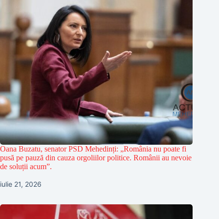
Oana Buzatu, senator PSD Mehedinți: „România nu poate fi
pusă pe pauză din cauza orgoliilor politice. Românii au nevoie
de soluții acum”.
iulie 21, 2026