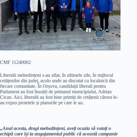
CMF 11240002
Liberalii mehedințeni s-au aflat, în ultimele zile, în mijlocul
cetățenilor din județ, acolo unde au discutat cu localnicii din
fiecare comunitate. În Orșova, candidații liberali pentru
Parlament au fost însoțiti de primarul municipiului, Adrian
Cican. Aici, liberalii au fost bine primiți de cetățenii cărora le-
au expus proietele și planurile pe care le au.
„Anul acesta, dragi mehedințeni, aveți ocazia să votați o
echipă care își ia angajamentul public că această campanie