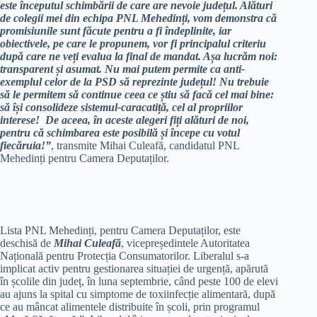
este începutul schimbării de care are nevoie județul. Alături
de colegii mei din echipa PNL Mehedinți, vom demonstra că
promisiunile sunt făcute pentru a fi îndeplinite, iar
obiectivele, pe care le propunem, vor fi principalul criteriu
după care ne veți evalua la final de mandat. Așa lucrăm noi:
transparent și asumat. Nu mai putem permite ca anti-
exemplul celor de la PSD să reprezinte județul! Nu trebuie
să le permitem să continue ceea ce știu să facă cel mai bine:
să își consolideze sistemul-caracatiță, cel al propriilor
interese! De aceea, în aceste alegeri fiți alături de noi,
pentru că schimbarea este posibilă și începe cu votul
fiecăruia!”
, transmite Mihai Culeafă, candidatul PNL
Mehedinți pentru Camera Deputaților.
Lista PNL Mehedinți, pentru Camera Deputaților, este
deschisă de
Mihai Culeafă
, vicepreședintele Autoritatea
Națională pentru Protecția Consumatorilor. Liberalul s-a
implicat activ pentru gestionarea situației de urgență, apărută
în școlile din județ, în luna septembrie, când peste 100 de elevi
au ajuns la spital cu simptome de toxiinfecție alimentară, după
ce au mâncat alimentele distribuite în școli, prin programul