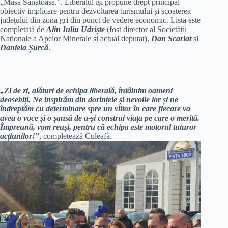
„Masă Sănătoasă.”. Liberalul își propune drept principal
obiectiv implicare pentru dezvoltarea turismului și scoaterea
județului din zona gri din punct de vedere economic. Lista este
completată de
Alin Iuliu Udriște
(fost director al Societății
Naționale a Apelor Minerale și actual deputat),
Dan Scarlat
și
Daniela Șurcă
.
„Zi de zi, alături de echipa liberală, întâlnim oameni
deosebiți. Ne inspirăm din dorințele și nevoile lor și ne
îndreptăm cu determinare spre un viitor în care fiecare va
avea o voce și o șansă de a-și construi viața pe care o merită.
Împreună, vom reuși, pentru că echipa este motorul tuturor
acțiunilor!”
, completează Culeafă.