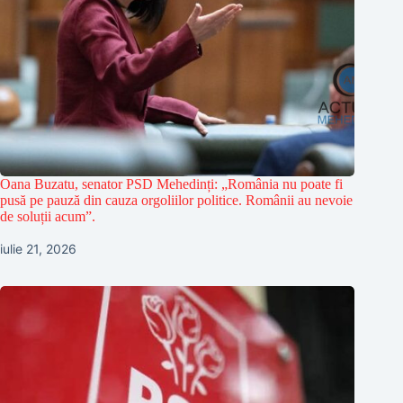
Oana Buzatu, senator PSD Mehedinți: „România nu poate fi
pusă pe pauză din cauza orgoliilor politice. Românii au nevoie
de soluții acum”.
iulie 21, 2026