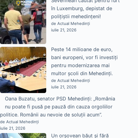
Severinean căutat pentru furt
în Luxemburg, depistat de
polițiștii mehedințeni!
de Actual Mehedinți
iulie 21, 2026
Peste 14 milioane de euro,
bani europeni, vor fi investiți
pentru modernizarea mai
multor școli din Mehedinți.
de Actual Mehedinți
iulie 21, 2026
Oana Buzatu, senator PSD Mehedinți: „România
nu poate fi pusă pe pauză din cauza orgoliilor
politice. Românii au nevoie de soluții acum”.
de Actual Mehedinți
iulie 21, 2026
Un orșovean băut și fără