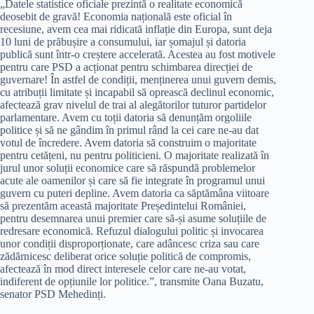
„Datele statistice oficiale prezintă o realitate economică
deosebit de gravă! Economia națională este oficial în
recesiune, avem cea mai ridicată inflație din Europa, sunt deja
10 luni de prăbușire a consumului, iar șomajul și datoria
publică sunt într-o creștere accelerată. Acestea au fost motivele
pentru care PSD a acționat pentru schimbarea direcției de
guvernare! În astfel de condiții, menținerea unui guvern demis,
cu atribuții limitate și incapabil să oprească declinul economic,
afectează grav nivelul de trai al alegătorilor tuturor partidelor
parlamentare. Avem cu toții datoria să denunțăm orgoliile
politice și să ne gândim în primul rând la cei care ne-au dat
votul de încredere. Avem datoria să construim o majoritate
pentru cetățeni, nu pentru politicieni. O majoritate realizată în
jurul unor soluții economice care să răspundă problemelor
acute ale oamenilor și care să fie integrate în programul unui
guvern cu puteri depline. Avem datoria ca săptămâna viitoare
să prezentăm această majoritate Președintelui României,
pentru desemnarea unui premier care să-și asume soluțiile de
redresare economică. Refuzul dialogului politic și invocarea
unor condiții disproporționate, care adâncesc criza sau care
zădărnicesc deliberat orice soluție politică de compromis,
afectează în mod direct interesele celor care ne-au votat,
indiferent de opțiunile lor politice.”, transmite Oana Buzatu,
senator PSD Mehedinți.