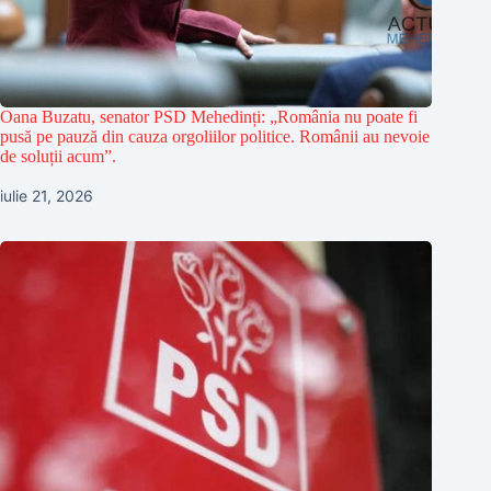
Oana Buzatu, senator PSD Mehedinți: „România nu poate fi
pusă pe pauză din cauza orgoliilor politice. Românii au nevoie
de soluții acum”.
iulie 21, 2026