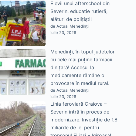
Elevii unui afterschool din
Severin, educație rutieră,
alături de polițiști!
de Actual Mehedinți
iulie 23, 2026
Mehedinți, în topul județelor
cu cele mai puține farmacii
din țară! Accesul la
medicamente rămâne o
provocare în mediul rural.
de Actual Mehedinți
iulie 23, 2026
Linia feroviară Craiova –
Severin intră în proces de
modernizare. Investiție de 1,8
miliarde de lei pentru
tronsonul Filiași – Igiroasa!