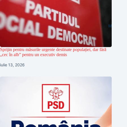
Sprijin pentru măsurile urgente destinate populației, dar fără
„cec în alb” pentru un executiv demis
iulie 13, 2026