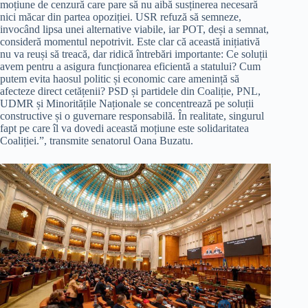
moțiune de cenzură care pare să nu aibă susținerea necesară
nici măcar din partea opoziției. USR refuză să semneze,
invocând lipsa unei alternative viabile, iar POT, deși a semnat,
consideră momentul nepotrivit. Este clar că această inițiativă
nu va reuși să treacă, dar ridică întrebări importante: Ce soluții
avem pentru a asigura funcționarea eficientă a statului? Cum
putem evita haosul politic și economic care amenință să
afecteze direct cetățenii? PSD și partidele din Coaliție, PNL,
UDMR și Minoritățile Naționale se concentrează pe soluții
constructive și o guvernare responsabilă. În realitate, singurul
fapt pe care îl va dovedi această moțiune este solidaritatea
Coaliției.”, transmite senatorul Oana Buzatu.