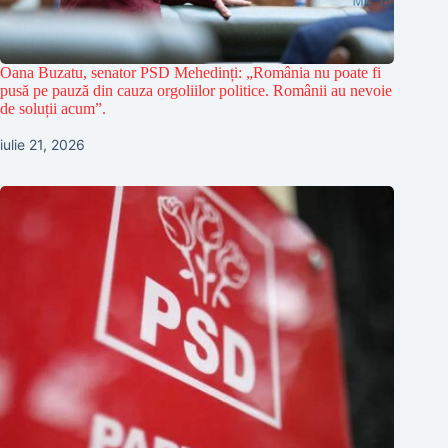
Oana Buzatu, senator PSD Mehedinți: „România nu poate fi
pusă pe pauză din cauza orgoliilor politice. Românii au nevoie
de soluții acum”.
iulie 21, 2026