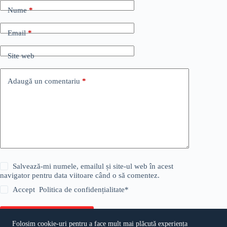
Nume
*
Email
*
Site web
Adaugă un comentariu
*
Salvează-mi numele, emailul și site-ul web în acest
navigator pentru data viitoare când o să comentez.
Accept
Politica de confidențialitate
*
Publică comentariul
Folosim cookie-uri pentru a face mult mai plăcută experiența