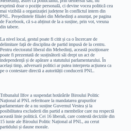
Mehedinți, astfel că politicianul, prin demersul său, nu
exprimă doar o poziție personală, ci devine vocea politică cea
mai vizibilă a organizației județene în conflictul intern din
PNL. Președintele filialei din Mehedinți a anunțat, pe pagina
de Facebook, că s-a abținut de la a susține, prin vot, vreuna
din tabere.
La nivel local, gestul poate fi citit și ca o încercare de
delimitare față de disciplina de partid impusă de la centru.
Pentru electoratul liberal din Mehedinți, această poziționare
poate fi prezentată de susținătorii săi drept un act de
independență și de apărare a statutului parlamentarului. În
același timp, adversarii politici ar putea interpreta acțiunea ca
pe o contestare directă a autorității conducerii PNL.
Tribunalul Ilfov a suspendat hotărârile Biroului Politic
Național al PNL referitoare la mandatarea grupurilor
parlamentare de a nu susține Guvernul Vestea și la
posibilitatea excluderii din partid a membrilor care nu respectă
această linie politică. Cei 16 liberali, care contestă deciziile din
15 iunie ale Biroului Politic Național al PNL, au cerut
partidului și daune morale.