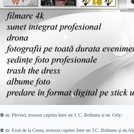
⛔️ str. Plevnei, tronson cuprins între str. I. C. Brătianu și str. Orly;
⛔️ str. Eroii de la Cerna, tronson cuprins între str. I.C. Brătianu și str.Al