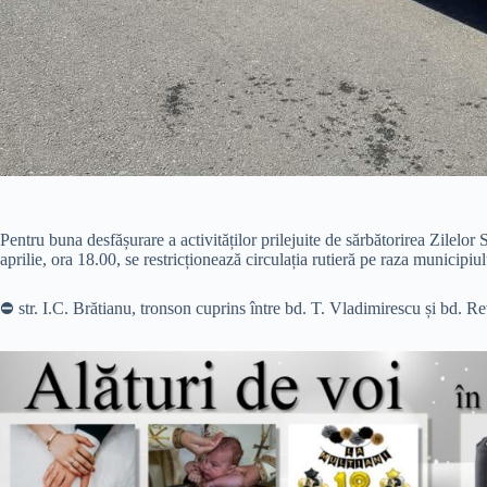
Pentru buna desfășurare a activităților prilejuite de sărbătorirea Zilelor
aprilie, ora 18.00, se restricționează circulația rutieră pe raza munici
⛔️ str. I.C. Brătianu, tronson cuprins între bd. T. Vladimirescu și bd. Re