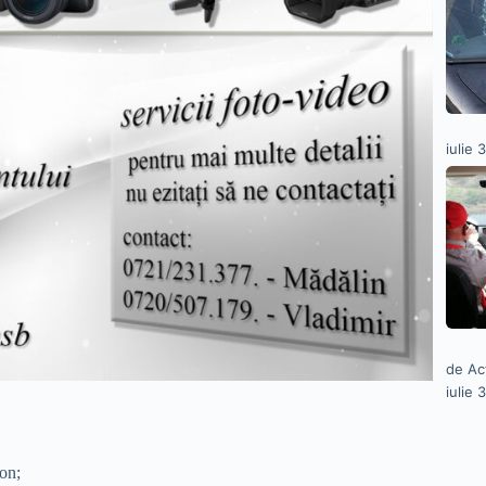
iulie 
de Ac
iulie 
ion;