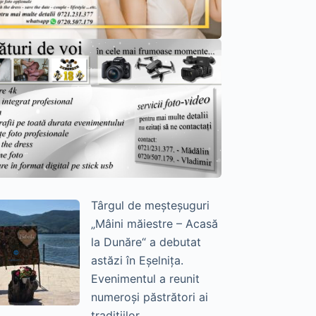
Târgul de meșteșuguri
„Mâini măiestre – Acasă
la Dunăre“ a debutat
astăzi în Eșelnița.
Evenimentul a reunit
numeroși păstrători ai
tradițiilor.