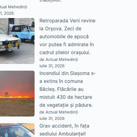
tual Mehedinți
31, 2026
Retroparada Verii revine
la Orșova. Zeci de
automobile de epocă
vor putea fi admirate în
cadrul zilelor orașului.
de Actual Mehedinți
iulie 31, 2026
Incendiul din Slașoma s-
a extins în comuna
Bâcleș. Flăcările au
mistuit 430 de hectare
de vegetație și pădure.
de Actual Mehedinți
iulie 31, 2026
Grav accident, în fața
sediului Ambulanței!