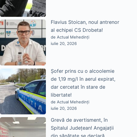
Flavius Stoican, noul antrenor
al echipei CS Drobeta!
de Actual Mehedinți
iulie 20, 2026
Șofer prins cu o alcoolemie
de 1,19 mg/l în aerul expirat,
dar cercetat în stare de
libertate!
de Actual Mehedinți
iulie 20, 2026
Grevă de avertisment, în
Spitalul Județean! Angajații
din sănătate se declară