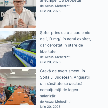
al echipei CS Drobeta!
de Actual Mehedinți
iulie 20, 2026
Șofer prins cu o alcoolemie
de 1,19 mg/l în aerul expirat,
dar cercetat în stare de
libertate!
de Actual Mehedinți
iulie 20, 2026
Grevă de avertisment, în
Spitalul Județean! Angajații
din sănătate se declară
nemulțumiți de legea
salarizării.
de Actual Mehedinți
iulie 20, 2026