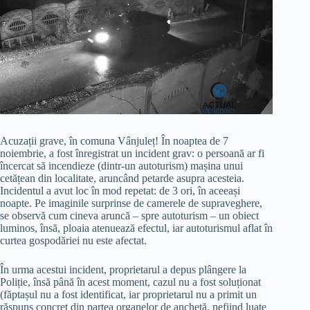
Acuzații grave, în comuna Vânjuleț! În noaptea de 7
noiembrie, a fost înregistrat un incident grav: o persoană ar fi
încercat să incendieze (dintr-un autoturism) mașina unui
cetățean din localitate, aruncând petarde asupra acesteia.
Incidentul a avut loc în mod repetat: de 3 ori, în aceeași
noapte. Pe imaginile surprinse de camerele de supraveghere,
se observă cum cineva aruncă – spre autoturism – un obiect
luminos, însă, ploaia atenuează efectul, iar autoturismul aflat în
curtea gospodăriei nu este afectat.
În urma acestui incident, proprietarul a depus plângere la
Poliție, însă până în acest moment, cazul nu a fost soluționat
(făptașul nu a fost identificat, iar proprietarul nu a primit un
răspuns concret din partea organelor de anchetă, nefiind luate