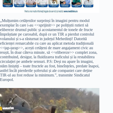
„Mulțumim cetățenilor surprinși în imagini pentru modul
exemplar în care i-au <<sprijinit>> pe polițiștii rutieri să
elibereze drumul public și acostamentul de tonele de fructe
împrăștiate pe carosabil, după ce un TIR a pierdut controlul
volanului și s-a răsturnat in județul Mehedinți! Datorită
eficienței remarcabile cu care au aplicat metoda tradițională
<<țap-țarap>>, acești cetățeni de mare angajament civic au
reușit, în doar câteva minute, să <<elibereze>> complet zona,
contribuind, desigur, la fluidizarea traficului și la restabilirea
circulației pe ambele sensuri. P.S: Deși nu apare în imagini,
stăm liniștiți – toate fructele au fost, bineînțeles, predate înapoi,
astfel încât pierderile șoferului și ale companiei care deține
TIR-ul au fost reduse la minimum.”, transmite Sindicatul
Europol.