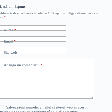
Lasă un răspuns
Adresa ta de email nu va fi publicată.
Câmpurile obligatorii sunt marcate
cu
*
Nume
*
Email
*
Site web
Adaugă un comentariu
*
Salvează-mi numele, emailul și site-ul web în acest
navigator pentru data viitoare când o să comentez.