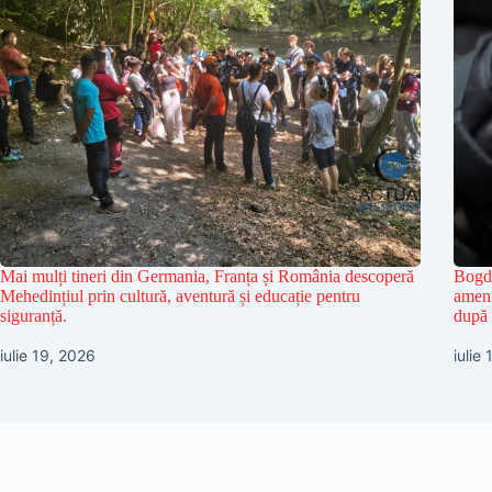
Mai mulți tineri din Germania, Franța și România descoperă
Bogda
Mehedințiul prin cultură, aventură și educație pentru
ameni
siguranță.
după 
iulie 19, 2026
iulie