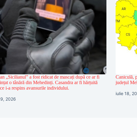
n „Sicilianul” a fost ridicat de mascați după ce ar fi
Caniculă, p
nțat o tânără din Mehedinți. Casandra ar fi hărțuită
județul Me
ce i-a respins avansurile individului.
iulie 18, 2
 19, 2026