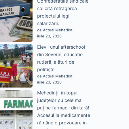
Confederațiile sindicale
solicită retragerea
proiectului legii
salarizării.
de Actual Mehedinți
iulie 23, 2026
Elevii unui afterschool
din Severin, educație
rutieră, alături de
polițiști!
de Actual Mehedinți
iulie 23, 2026
Mehedinți, în topul
județelor cu cele mai
puține farmacii din țară!
Accesul la medicamente
rămâne o provocare în