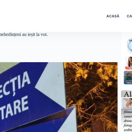
ACASĂ
CA
ehedințeni au ieșit la vot.