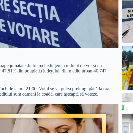
proape jumătate dintre mehedințenii cu drept de vot și-au
e 47,81% din pouplația județului: din mediu urban 40.747
închide la ora 21:00. Votul se va putea prelungi până la ora
sediului sunt oameni la coadă, care așteaptă să voteze.