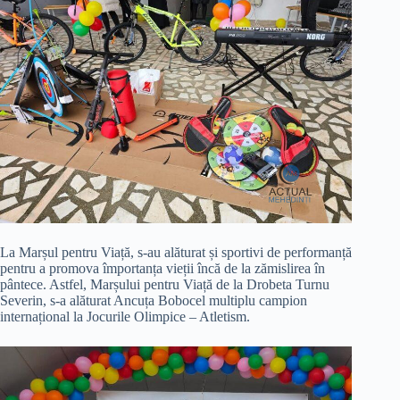
La Marșul pentru Viață, s-au alăturat și sportivi de performanță
pentru a promova împortanța vieții încă de la zămislirea în
pântece. Astfel, Marșului pentru Viață de la Drobeta Turnu
Severin, s-a alăturat Ancuța Bobocel multiplu campion
internațional la Jocurile Olimpice – Atletism.