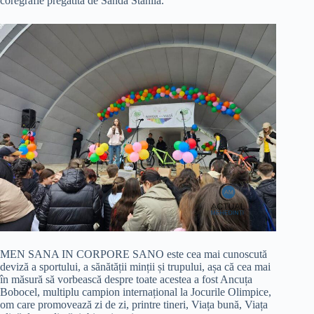
coregrafie pregătită de Sanda Stănilă.
MEN SANA IN CORPORE SANO este cea mai cunoscută
deviză a sportului, a sănătății minții și trupului, așa că cea mai
în măsură să vorbească despre toate acestea a fost Ancuța
Bobocel, multiplu campion internațional la Jocurile Olimpice,
om care promovează zi de zi, printre tineri, Viața bună, Viața