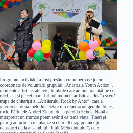
Programul activităţii a fost presărat cu numeroase jocuri
coordonate de voluntarii grupului „Anastasia Youth Action”,
momente artistice, ateliere, tombole care au bucurat atât pe cei
mici, cât şi pe cei mari. Primul moment artistic a adus în scenă
trupa de chitarişti ai „Atelierului Rock by Anto”, care a
interpretat două melodii celebre din repertoriul genului blues
rock. Părintele Andrei Zidaru de la parohia Schela Nouă a
interpretat un frumos poem având ca temă viaţa. Tineri şi
părinţi au primit cu aplauze și cu mult drag pe micuții
dansatori de la ansamblul „Junii Mehedinţiului”, cu o