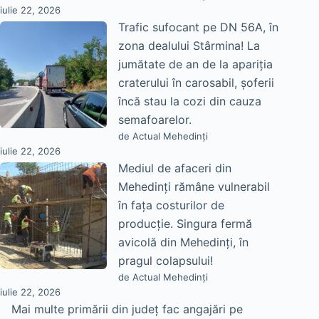
iulie 22, 2026
Trafic sufocant pe DN 56A, în
zona dealului Stârmina! La
jumătate de an de la apariția
craterului în carosabil, șoferii
încă stau la cozi din cauza
semafoarelor.
de Actual Mehedinți
iulie 22, 2026
Mediul de afaceri din
Mehedinți rămâne vulnerabil
în fața costurilor de
producție. Singura fermă
avicolă din Mehedinți, în
pragul colapsului!
de Actual Mehedinți
iulie 22, 2026
Mai multe primării din județ fac angajări pe