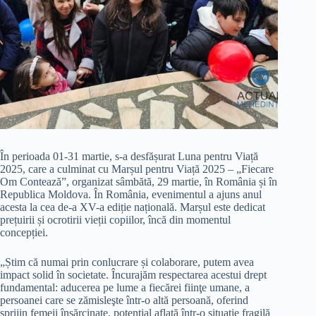
În perioada 01-31 martie, s-a desfășurat Luna pentru Viață
2025, care a culminat cu Marșul pentru Viață 2025 – „Fiecare
Om Contează”, organizat sâmbătă, 29 martie, în România și în
Republica Moldova. În România, evenimentul a ajuns anul
acesta la cea de-a XV-a ediție națională. Marșul este dedicat
prețuirii și ocrotirii vieții copiilor, încă din momentul
concepției.
„Știm că numai prin conlucrare și colaborare, putem avea
impact solid în societate. Încurajăm respectarea acestui drept
fundamental: aducerea pe lume a fiecărei fiinţe umane, a
persoanei care se zămisleşte într-o altă persoană, oferind
sprijin femeii însărcinate, potenţial aflată într-o situaţie fragilă