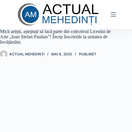
Sari
la
conținut
Micii artiști, așteptați să facă parte din colectivul Liceului de
Arte „Ioan Ștefan Paulian”! Încep înscrierile la unitatea de
învățământ.
ACTUAL MEHEDINȚI
MAI 8, 2025
PUBLINET