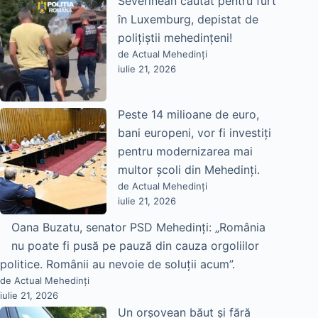
Severinean căutat pentru furt
în Luxemburg, depistat de
polițiștii mehedințeni!
de Actual Mehedinți
iulie 21, 2026
Peste 14 milioane de euro,
bani europeni, vor fi investiți
pentru modernizarea mai
multor școli din Mehedinți.
de Actual Mehedinți
iulie 21, 2026
Oana Buzatu, senator PSD Mehedinți: „România
nu poate fi pusă pe pauză din cauza orgoliilor
politice. Românii au nevoie de soluții acum”.
de Actual Mehedinți
iulie 21, 2026
Un orșovean băut și fără