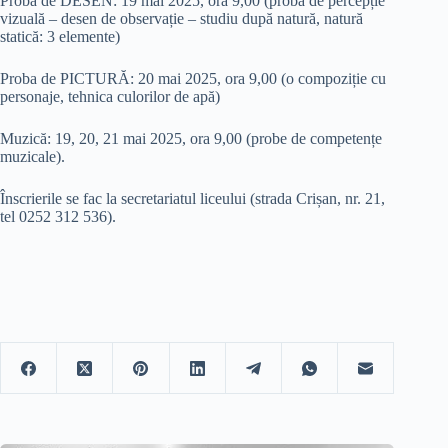
Proba de DESEN: 19 mai 2025, ora 9,00 (probă de percepție
vizuală – desen de observație – studiu după natură, natură
statică: 3 elemente)
Proba de PICTURĂ: 20 mai 2025, ora 9,00 (o compoziție cu
personaje, tehnica culorilor de apă)
Muzică: 19, 20, 21 mai 2025, ora 9,00 (probe de competențe
muzicale).
Înscrierile se fac la secretariatul liceului (strada Crișan, nr. 21,
tel 0252 312 536).