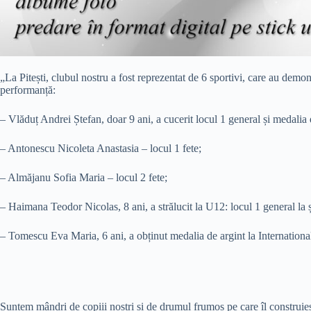
„La Pitești, clubul nostru a fost reprezentat de 6 sportivi, care au demo
performanță:
– Vlăduț Andrei Ștefan, doar 9 ani, a cucerit locul 1 general și medalia
– Antonescu Nicoleta Anastasia – locul 1 fete;
– Almăjanu Sofia Maria – locul 2 fete;
– Haimana Teodor Nicolas, 8 ani, a strălucit la U12: locul 1 general la ș
– Tomescu Eva Maria, 6 ani, a obținut medalia de argint la Internation
Suntem mândri de copiii noștri și de drumul frumos pe care îl construi