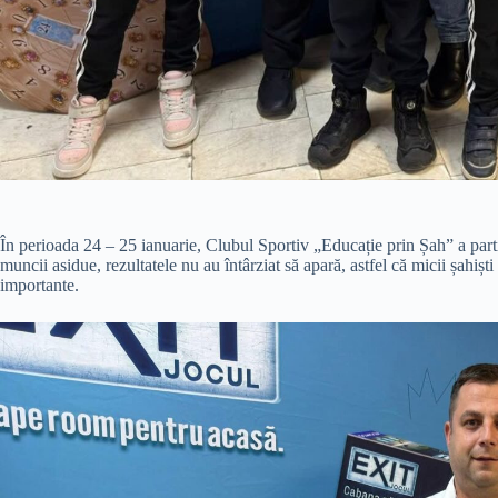
În perioada 24 – 25 ianuarie, Clubul Sportiv „Educație prin Șah” a parti
muncii asidue, rezultatele nu au întârziat să apară, astfel că micii șahișt
importante.