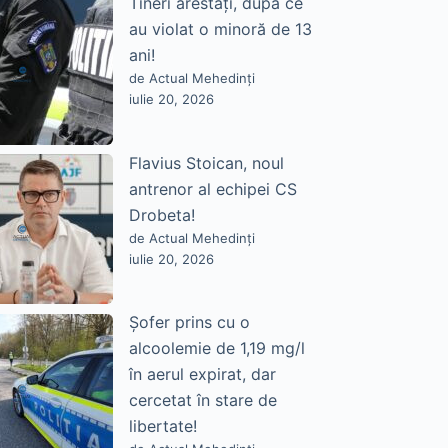
Tineri arestați, după ce
au violat o minoră de 13
ani!
de Actual Mehedinți
iulie 20, 2026
Flavius Stoican, noul
antrenor al echipei CS
Drobeta!
de Actual Mehedinți
iulie 20, 2026
Șofer prins cu o
alcoolemie de 1,19 mg/l
în aerul expirat, dar
cercetat în stare de
libertate!