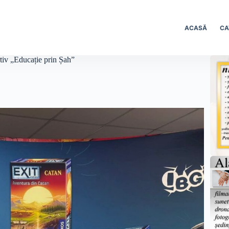
ACASĂ
CA
rtiv „Educație prin Șah”