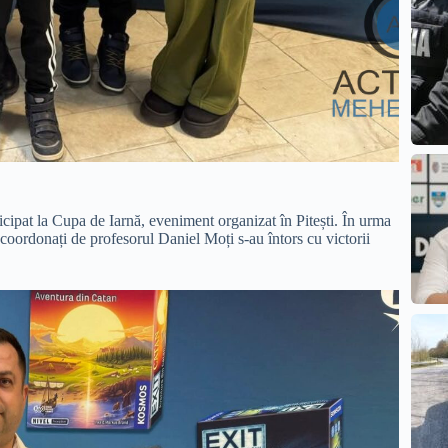
cipat la Cupa de Iarnă, eveniment organizat în Pitești. În urma
i coordonați de profesorul Daniel Moți s-au întors cu victorii