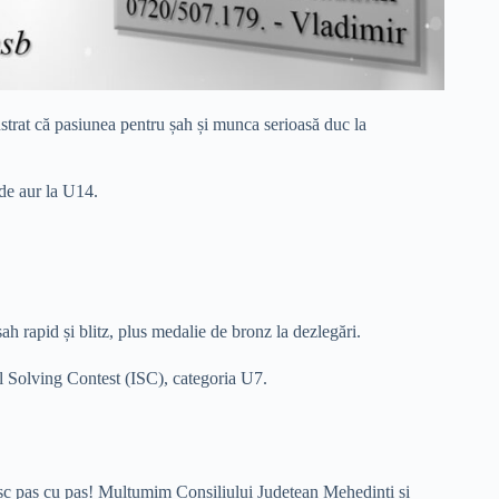
nstrat că pasiunea pentru șah și munca serioasă duc la
 de aur la U14.
ah rapid și blitz, plus medalie de bronz la dezlegări.
al Solving Contest (ISC), categoria U7.
esc pas cu pas! Mulțumim Consiliului Judetean Mehedinți și