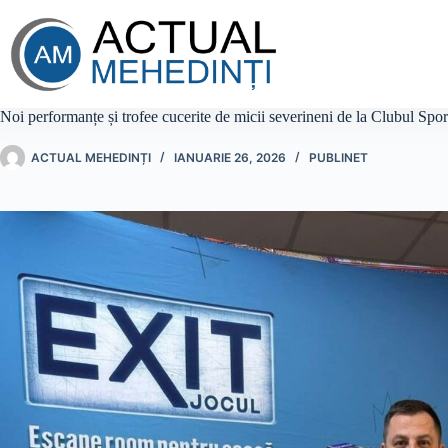
Sari
la
conținut
Noi performanțe și trofee cucerite de micii severineni de la Clubul Spo
ACTUAL MEHEDINȚI
IANUARIE 26, 2026
PUBLINET