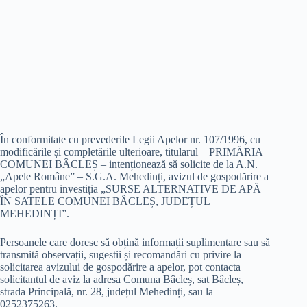
În conformitate cu prevederile Legii Apelor nr. 107/1996, cu
modificările și completările ulterioare, titularul – PRIMĂRIA
COMUNEI BÂCLEȘ – intenționează să solicite de la A.N.
„Apele Române” – S.G.A. Mehedinți, avizul de gospodărire a
apelor pentru investiția „SURSE ALTERNATIVE DE APĂ
ÎN SATELE COMUNEI BÂCLEȘ, JUDEȚUL
MEHEDINȚI”.
Persoanele care doresc să obțină informații suplimentare sau să
transmită observații, sugestii și recomandări cu privire la
solicitarea avizului de gospodărire a apelor, pot contacta
solicitantul de aviz la adresa Comuna Bâcleș, sat Bâcleș,
strada Principală, nr. 28, județul Mehedinți, sau la
0252375263.